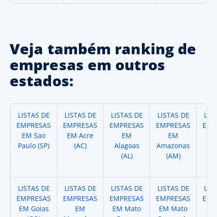
Veja também ranking de
empresas em outros
estados:
LISTAS DE
LISTAS DE
LISTAS DE
LISTAS DE
LIS
EMPRESAS
EMPRESAS
EMPRESAS
EMPRESAS
EMP
EM Sao
EM Acre
EM
EM
Paulo (SP)
(AC)
Alagoas
Amazonas
A
(AL)
(AM)
(
LISTAS DE
LISTAS DE
LISTAS DE
LISTAS DE
LIS
EMPRESAS
EMPRESAS
EMPRESAS
EMPRESAS
EMP
EM Goias
EM
EM Mato
EM Mato
EM