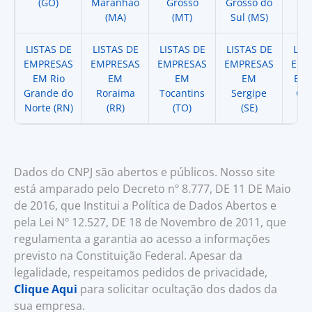
(GO)
Maranhao
Grosso
Grosso do
(
(MA)
(MT)
Sul (MS)
LISTAS DE
LISTAS DE
LISTAS DE
LISTAS DE
LIS
EMPRESAS
EMPRESAS
EMPRESAS
EMPRESAS
EMP
EM Rio
EM
EM
EM
EM 
Grande do
Roraima
Tocantins
Sergipe
Cat
Norte (RN)
(RR)
(TO)
(SE)
(
Dados do CNPJ são abertos e públicos. Nosso site
está amparado pelo Decreto nº 8.777, DE 11 DE Maio
de 2016, que Institui a Política de Dados Abertos e
pela Lei Nº 12.527, DE 18 de Novembro de 2011, que
regulamenta a garantia ao acesso a informações
previsto na Constituição Federal. Apesar da
legalidade, respeitamos pedidos de privacidade,
Clique Aqui
para solicitar ocultação dos dados da
sua empresa.