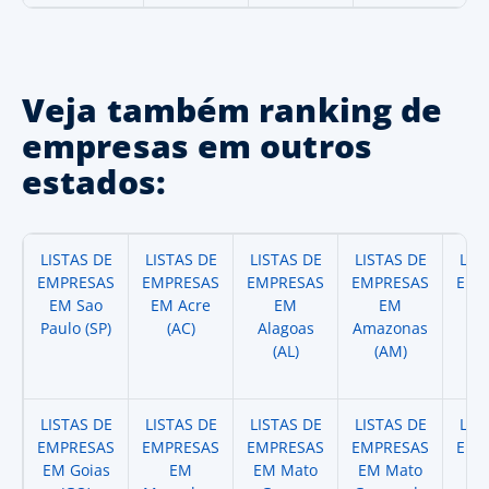
Veja também ranking de
empresas em outros
estados:
LISTAS DE
LISTAS DE
LISTAS DE
LISTAS DE
LIS
EMPRESAS
EMPRESAS
EMPRESAS
EMPRESAS
EMP
EM Sao
EM Acre
EM
EM
Paulo (SP)
(AC)
Alagoas
Amazonas
A
(AL)
(AM)
(
LISTAS DE
LISTAS DE
LISTAS DE
LISTAS DE
LIS
EMPRESAS
EMPRESAS
EMPRESAS
EMPRESAS
EMP
EM Goias
EM
EM Mato
EM Mato
EM