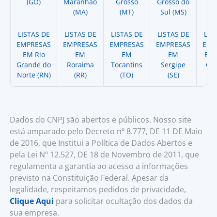
(GO)
Maranhao
Grosso
Grosso do
(
(MA)
(MT)
Sul (MS)
LISTAS DE
LISTAS DE
LISTAS DE
LISTAS DE
LIS
EMPRESAS
EMPRESAS
EMPRESAS
EMPRESAS
EMP
EM Rio
EM
EM
EM
EM 
Grande do
Roraima
Tocantins
Sergipe
Cat
Norte (RN)
(RR)
(TO)
(SE)
(
Dados do CNPJ são abertos e públicos. Nosso site
está amparado pelo Decreto nº 8.777, DE 11 DE Maio
de 2016, que Institui a Política de Dados Abertos e
pela Lei Nº 12.527, DE 18 de Novembro de 2011, que
regulamenta a garantia ao acesso a informações
previsto na Constituição Federal. Apesar da
legalidade, respeitamos pedidos de privacidade,
Clique Aqui
para solicitar ocultação dos dados da
sua empresa.