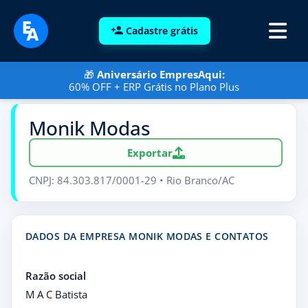
Cadastre grátis
🎁
Aniversário EmpresAqui:
60% OFF + ERP Grátis no Plano Plus
Monik Modas
Exportar
CNPJ: 84.303.817/0001-29 • Rio Branco/AC
DADOS DA EMPRESA MONIK MODAS E CONTATOS
Razão social
M A C Batista