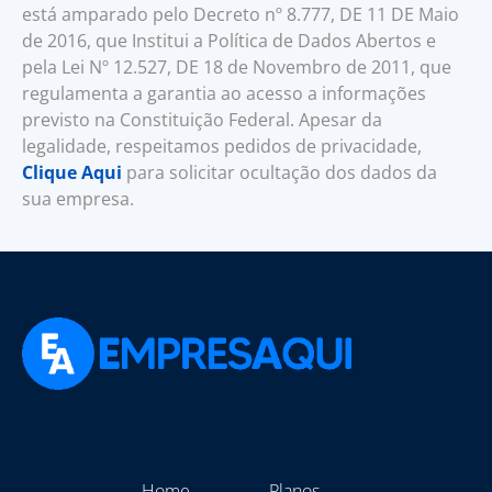
está amparado pelo Decreto nº 8.777, DE 11 DE Maio
de 2016, que Institui a Política de Dados Abertos e
pela Lei Nº 12.527, DE 18 de Novembro de 2011, que
regulamenta a garantia ao acesso a informações
previsto na Constituição Federal. Apesar da
legalidade, respeitamos pedidos de privacidade,
Clique Aqui
para solicitar ocultação dos dados da
sua empresa.
Home
Planos