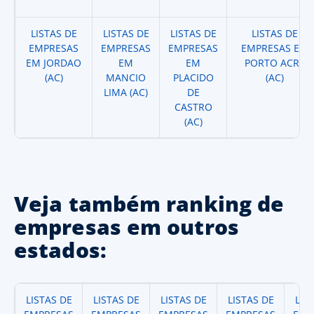
LISTAS DE
LISTAS DE
LISTAS DE
LISTAS DE
EMPRESAS
EMPRESAS
EMPRESAS
EMPRESAS EM
EM JORDAO
EM
EM
PORTO ACRE
(AC)
MANCIO
PLACIDO
(AC)
LIMA (AC)
DE
CASTRO
(AC)
Veja também ranking de
empresas em outros
estados:
LISTAS DE
LISTAS DE
LISTAS DE
LISTAS DE
LIS