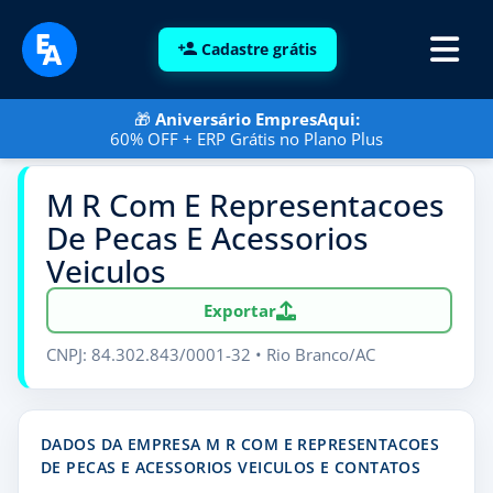
Cadastre grátis
🎁
Aniversário EmpresAqui:
60% OFF + ERP Grátis no Plano Plus
M R Com E Representacoes
De Pecas E Acessorios
Veiculos
Exportar
CNPJ: 84.302.843/0001-32 • Rio Branco/AC
DADOS DA EMPRESA M R COM E REPRESENTACOES
DE PECAS E ACESSORIOS VEICULOS E CONTATOS