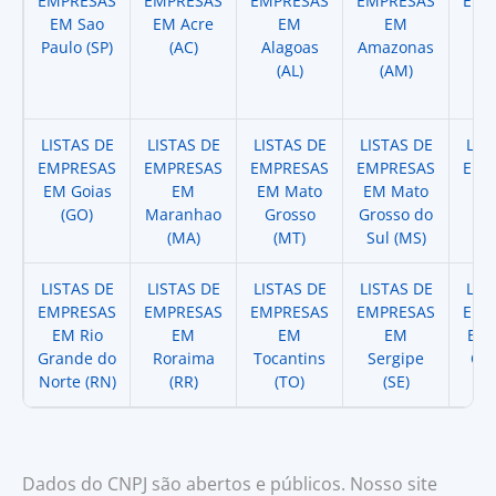
EMPRESAS
EMPRESAS
EMPRESAS
EMPRESAS
EMP
EM Sao
EM Acre
EM
EM
Paulo (SP)
(AC)
Alagoas
Amazonas
A
(AL)
(AM)
(
LISTAS DE
LISTAS DE
LISTAS DE
LISTAS DE
LIS
EMPRESAS
EMPRESAS
EMPRESAS
EMPRESAS
EMP
EM Goias
EM
EM Mato
EM Mato
EM
(GO)
Maranhao
Grosso
Grosso do
(
(MA)
(MT)
Sul (MS)
LISTAS DE
LISTAS DE
LISTAS DE
LISTAS DE
LIS
EMPRESAS
EMPRESAS
EMPRESAS
EMPRESAS
EMP
EM Rio
EM
EM
EM
EM 
Grande do
Roraima
Tocantins
Sergipe
Cat
Norte (RN)
(RR)
(TO)
(SE)
(
Dados do CNPJ são abertos e públicos. Nosso site