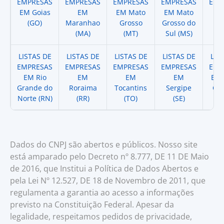
EMPRESAS
EMPRESAS
EMPRESAS
EMPRESAS
EMP
EM Goias
EM
EM Mato
EM Mato
EM
(GO)
Maranhao
Grosso
Grosso do
(
(MA)
(MT)
Sul (MS)
LISTAS DE
LISTAS DE
LISTAS DE
LISTAS DE
LIS
EMPRESAS
EMPRESAS
EMPRESAS
EMPRESAS
EMP
EM Rio
EM
EM
EM
EM 
Grande do
Roraima
Tocantins
Sergipe
Cat
Norte (RN)
(RR)
(TO)
(SE)
(
Dados do CNPJ são abertos e públicos. Nosso site
está amparado pelo Decreto nº 8.777, DE 11 DE Maio
de 2016, que Institui a Política de Dados Abertos e
pela Lei Nº 12.527, DE 18 de Novembro de 2011, que
regulamenta a garantia ao acesso a informações
previsto na Constituição Federal. Apesar da
legalidade, respeitamos pedidos de privacidade,