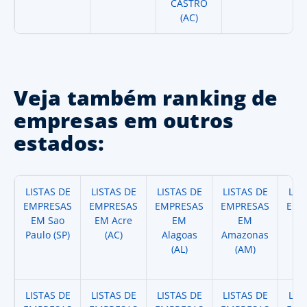
CASTRO
(AC)
Veja também ranking de
empresas em outros
estados:
LISTAS DE
LISTAS DE
LISTAS DE
LISTAS DE
LIS
EMPRESAS
EMPRESAS
EMPRESAS
EMPRESAS
EMP
EM Sao
EM Acre
EM
EM
Paulo (SP)
(AC)
Alagoas
Amazonas
A
(AL)
(AM)
(
LISTAS DE
LISTAS DE
LISTAS DE
LISTAS DE
LIS