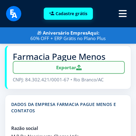
Cadastre grátis
🎁
Aniversário EmpresAqui:
60% OFF + ERP Grátis no Plano Plus
Farmacia Pague Menos
Exportar
CNPJ: 84.302.421/0001-67 • Rio Branco/AC
DADOS DA EMPRESA FARMACIA PAGUE MENOS E
CONTATOS
Razão social