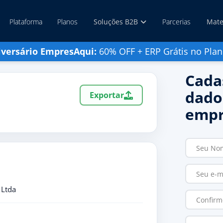
Plataforma
Planos
Soluções B2B
Parcerias
Mate
iversário EmpresAqui:
60% OFF + ERP Grátis no Plan
Cada
dado
Exportar
empr
 Ltda