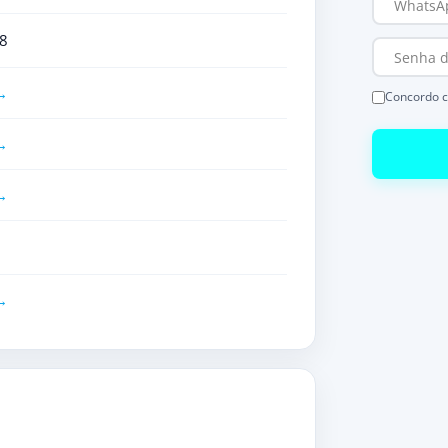
8
Concordo 