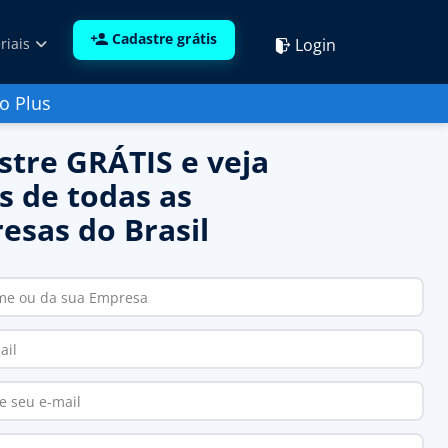
Cadastre grátis
Login
riais
o Plus
stre GRÁTIS e veja
s de todas as
esas do Brasil