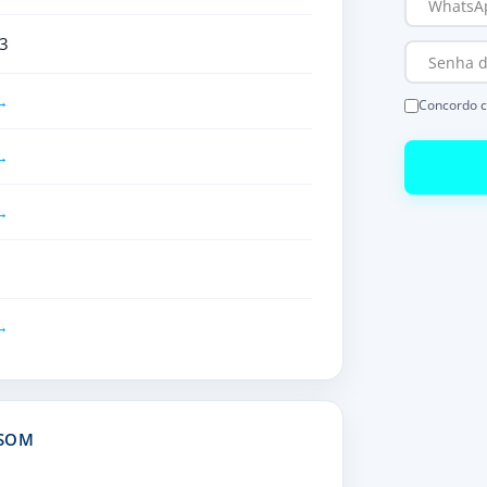
3
Concordo 
 SOM