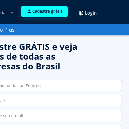
Cadastre grátis
Login
riais
o Plus
stre GRÁTIS e veja
s de todas as
esas do Brasil