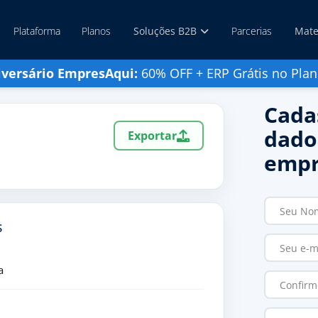
Plataforma
Planos
Soluções B2B
Parcerias
Mate
iversário EmpresAqui:
60% OFF + ERP Grátis no Plan
Cada
dado
Exportar
empr
S
a