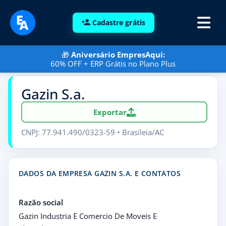
Cadastre grátis
🎁
Aniversário EmpresAqui:
60% OFF + ERP Grátis no Plano Plus
Gazin S.a.
Exportar
CNPJ: 77.941.490/0323-59 • Brasileia/AC
DADOS DA EMPRESA GAZIN S.A. E CONTATOS
Razão social
Gazin Industria E Comercio De Moveis E