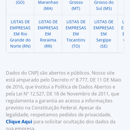
(GO)
Maranhao
Grosso
Grosso do
(
(MA)
(MT)
Sul (MS)
LISTAS DE
LISTAS DE
LISTAS DE
LISTAS DE
LIS
EMPRESAS
EMPRESAS
EMPRESAS
EMPRESAS
EMP
EM Rio
EM
EM
EM
EM 
Grande do
Roraima
Tocantins
Sergipe
Cat
Norte (RN)
(RR)
(TO)
(SE)
(
Dados do CNPJ são abertos e públicos. Nosso site
está amparado pelo Decreto nº 8.777, DE 11 DE Maio
de 2016, que Institui a Política de Dados Abertos e
pela Lei Nº 12.527, DE 18 de Novembro de 2011, que
regulamenta a garantia ao acesso a informações
previsto na Constituição Federal. Apesar da
legalidade, respeitamos pedidos de privacidade,
Clique Aqui
para solicitar ocultação dos dados da
sua empresa.