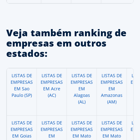
Veja também ranking de
empresas em outros
estados:
LISTAS DE
LISTAS DE
LISTAS DE
LISTAS DE
LIS
EMPRESAS
EMPRESAS
EMPRESAS
EMPRESAS
EMP
EM Sao
EM Acre
EM
EM
Paulo (SP)
(AC)
Alagoas
Amazonas
A
(AL)
(AM)
(
LISTAS DE
LISTAS DE
LISTAS DE
LISTAS DE
LIS
EMPRESAS
EMPRESAS
EMPRESAS
EMPRESAS
EMP
EM Goias
EM
EM Mato
EM Mato
EM