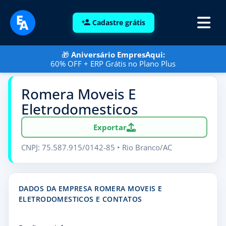
Cadastre grátis
🎁
Aniversário EmpresAqui:
60% OFF + ERP Grátis no Plano Plus
Romera Moveis E
Eletrodomesticos
Exportar
CNPJ: 75.587.915/0142-85 • Rio Branco/AC
DADOS DA EMPRESA ROMERA MOVEIS E
ELETRODOMESTICOS E CONTATOS