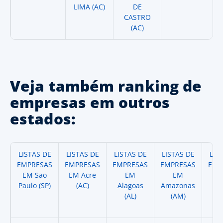
LIMA (AC)
DE
CASTRO
(AC)
Veja também ranking de
empresas em outros
estados:
LISTAS DE
LISTAS DE
LISTAS DE
LISTAS DE
LIS
EMPRESAS
EMPRESAS
EMPRESAS
EMPRESAS
EMP
EM Sao
EM Acre
EM
EM
Paulo (SP)
(AC)
Alagoas
Amazonas
A
(AL)
(AM)
(