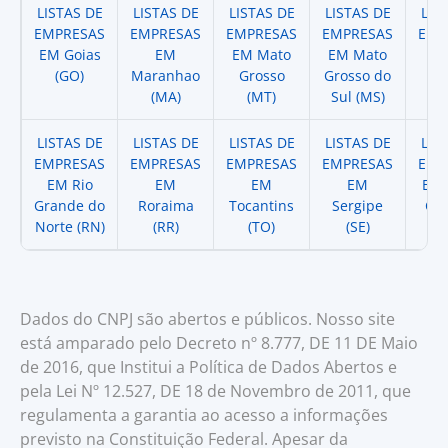
LISTAS DE
LISTAS DE
LISTAS DE
LISTAS DE
LIS
EMPRESAS
EMPRESAS
EMPRESAS
EMPRESAS
EMP
EM Goias
EM
EM Mato
EM Mato
EM
(GO)
Maranhao
Grosso
Grosso do
(
(MA)
(MT)
Sul (MS)
LISTAS DE
LISTAS DE
LISTAS DE
LISTAS DE
LIS
EMPRESAS
EMPRESAS
EMPRESAS
EMPRESAS
EMP
EM Rio
EM
EM
EM
EM 
Grande do
Roraima
Tocantins
Sergipe
Cat
Norte (RN)
(RR)
(TO)
(SE)
(
Dados do CNPJ são abertos e públicos. Nosso site
está amparado pelo Decreto nº 8.777, DE 11 DE Maio
de 2016, que Institui a Política de Dados Abertos e
pela Lei Nº 12.527, DE 18 de Novembro de 2011, que
regulamenta a garantia ao acesso a informações
previsto na Constituição Federal. Apesar da