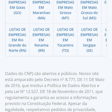
EMPRESAS
EMPRESAS
EMPRESAS
EMPRESAS
EMP
EM Goias
EM
EM Mato
EM Mato
EM
(GO)
Maranhao
Grosso
Grosso do
(
(MA)
(MT)
Sul (MS)
LISTAS DE
LISTAS DE
LISTAS DE
LISTAS DE
LIS
EMPRESAS
EMPRESAS
EMPRESAS
EMPRESAS
EMP
EM Rio
EM
EM
EM
EM 
Grande do
Roraima
Tocantins
Sergipe
Cat
Norte (RN)
(RR)
(TO)
(SE)
(
Dados do CNPJ são abertos e públicos. Nosso site
está amparado pelo Decreto nº 8.777, DE 11 DE Maio
de 2016, que Institui a Política de Dados Abertos e
pela Lei Nº 12.527, DE 18 de Novembro de 2011, que
regulamenta a garantia ao acesso a informações
previsto na Constituição Federal. Apesar da
legalidade, respeitamos pedidos de privacidade,