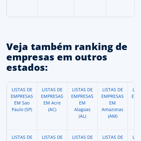
Veja também ranking de
empresas em outros
estados:
LISTAS DE
LISTAS DE
LISTAS DE
LISTAS DE
LIS
EMPRESAS
EMPRESAS
EMPRESAS
EMPRESAS
EMP
EM Sao
EM Acre
EM
EM
Paulo (SP)
(AC)
Alagoas
Amazonas
A
(AL)
(AM)
(
LISTAS DE
LISTAS DE
LISTAS DE
LISTAS DE
LIS