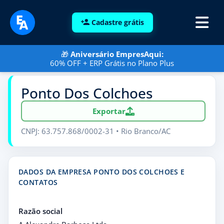
Cadastre grátis
🎁
Aniversário EmpresAqui:
60% OFF + ERP Grátis no Plano Plus
Ponto Dos Colchoes
Exportar
CNPJ: 63.757.868/0002-31 • Rio Branco/AC
DADOS DA EMPRESA PONTO DOS COLCHOES E
CONTATOS
Razão social