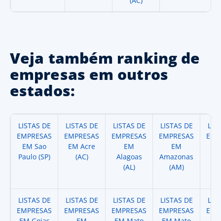
(AC)
Veja também ranking de
empresas em outros
estados:
LISTAS DE
LISTAS DE
LISTAS DE
LISTAS DE
LIS
EMPRESAS
EMPRESAS
EMPRESAS
EMPRESAS
EMP
EM Sao
EM Acre
EM
EM
Paulo (SP)
(AC)
Alagoas
Amazonas
A
(AL)
(AM)
(
LISTAS DE
LISTAS DE
LISTAS DE
LISTAS DE
LIS
EMPRESAS
EMPRESAS
EMPRESAS
EMPRESAS
EMP
EM Goias
EM
EM Mato
EM Mato
EM