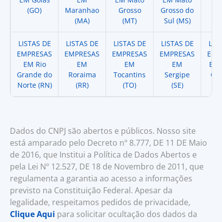
(GO)
Maranhao
Grosso
Grosso do
(
(MA)
(MT)
Sul (MS)
LISTAS DE
LISTAS DE
LISTAS DE
LISTAS DE
LIS
EMPRESAS
EMPRESAS
EMPRESAS
EMPRESAS
EMP
EM Rio
EM
EM
EM
EM 
Grande do
Roraima
Tocantins
Sergipe
Cat
Norte (RN)
(RR)
(TO)
(SE)
(
Dados do CNPJ são abertos e públicos. Nosso site
está amparado pelo Decreto nº 8.777, DE 11 DE Maio
de 2016, que Institui a Política de Dados Abertos e
pela Lei Nº 12.527, DE 18 de Novembro de 2011, que
regulamenta a garantia ao acesso a informações
previsto na Constituição Federal. Apesar da
legalidade, respeitamos pedidos de privacidade,
Clique Aqui
para solicitar ocultação dos dados da