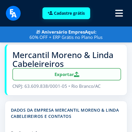
Cadastre grátis
🎁
Aniversário EmpresAqui:
60% OFF + ERP Grátis no Plano Plus
Mercantil Moreno & Linda
Cabeleireiros
Exportar
CNPJ: 63.609.838/0001-05 • Rio Branco/AC
DADOS DA EMPRESA MERCANTIL MORENO & LINDA
CABELEIREIROS E CONTATOS