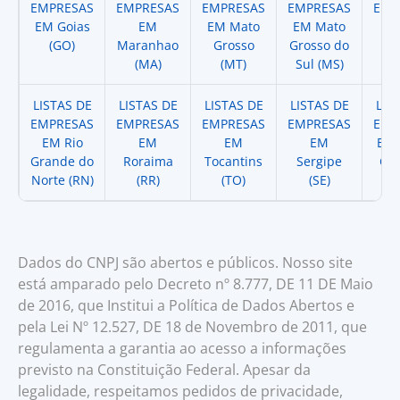
EMPRESAS
EMPRESAS
EMPRESAS
EMPRESAS
EMP
EM Goias
EM
EM Mato
EM Mato
EM
(GO)
Maranhao
Grosso
Grosso do
(
(MA)
(MT)
Sul (MS)
LISTAS DE
LISTAS DE
LISTAS DE
LISTAS DE
LIS
EMPRESAS
EMPRESAS
EMPRESAS
EMPRESAS
EMP
EM Rio
EM
EM
EM
EM 
Grande do
Roraima
Tocantins
Sergipe
Cat
Norte (RN)
(RR)
(TO)
(SE)
(
Dados do CNPJ são abertos e públicos. Nosso site
está amparado pelo Decreto nº 8.777, DE 11 DE Maio
de 2016, que Institui a Política de Dados Abertos e
pela Lei Nº 12.527, DE 18 de Novembro de 2011, que
regulamenta a garantia ao acesso a informações
previsto na Constituição Federal. Apesar da
legalidade, respeitamos pedidos de privacidade,