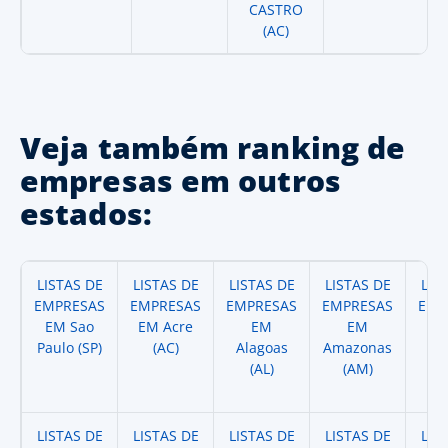
CASTRO
(AC)
Veja também ranking de
empresas em outros
estados:
LISTAS DE
LISTAS DE
LISTAS DE
LISTAS DE
LIS
EMPRESAS
EMPRESAS
EMPRESAS
EMPRESAS
EMP
EM Sao
EM Acre
EM
EM
Paulo (SP)
(AC)
Alagoas
Amazonas
A
(AL)
(AM)
(
LISTAS DE
LISTAS DE
LISTAS DE
LISTAS DE
LIS