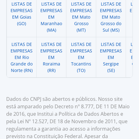
LISTAS DE
LISTAS DE
LISTAS DE
LISTAS DE
LIS
EMPRESAS
EMPRESAS
EMPRESAS
EMPRESAS
EMP
EM Goias
EM
EM Mato
EM Mato
EM
(GO)
Maranhao
Grosso
Grosso do
(
(MA)
(MT)
Sul (MS)
LISTAS DE
LISTAS DE
LISTAS DE
LISTAS DE
LIS
EMPRESAS
EMPRESAS
EMPRESAS
EMPRESAS
EMP
EM Rio
EM
EM
EM
EM 
Grande do
Roraima
Tocantins
Sergipe
Cat
Norte (RN)
(RR)
(TO)
(SE)
(
Dados do CNPJ são abertos e públicos. Nosso site
está amparado pelo Decreto nº 8.777, DE 11 DE Maio
de 2016, que Institui a Política de Dados Abertos e
pela Lei Nº 12.527, DE 18 de Novembro de 2011, que
regulamenta a garantia ao acesso a informações
previsto na Constituição Federal. Apesar da