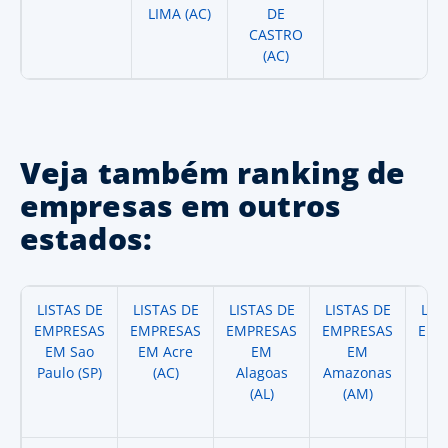
LIMA (AC)
DE
CASTRO
(AC)
Veja também ranking de
empresas em outros
estados:
LISTAS DE
LISTAS DE
LISTAS DE
LISTAS DE
LIS
EMPRESAS
EMPRESAS
EMPRESAS
EMPRESAS
EMP
EM Sao
EM Acre
EM
EM
Paulo (SP)
(AC)
Alagoas
Amazonas
A
(AL)
(AM)
(