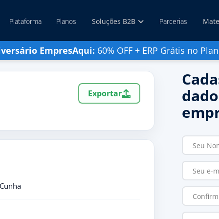
Plataforma
Planos
Soluções B2B
Parcerias
Mate
iversário EmpresAqui:
60% OFF + ERP Grátis no Plan
Cada
dado
Exportar
empr
 Cunha