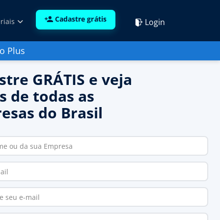
Cadastre grátis
Login
riais
o Plus
stre GRÁTIS e veja
s de todas as
esas do Brasil