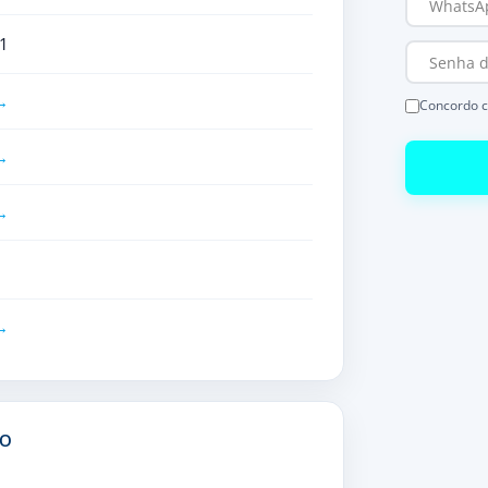
1
Concordo 
EO