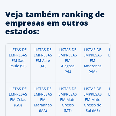
Veja também ranking de
empresas em outros
estados:
LISTAS DE
LISTAS DE
LISTAS DE
LISTAS DE
LIS
EMPRESAS
EMPRESAS
EMPRESAS
EMPRESAS
EMP
EM Sao
EM Acre
EM
EM
Paulo (SP)
(AC)
Alagoas
Amazonas
A
(AL)
(AM)
(
LISTAS DE
LISTAS DE
LISTAS DE
LISTAS DE
LIS
EMPRESAS
EMPRESAS
EMPRESAS
EMPRESAS
EMP
EM Goias
EM
EM Mato
EM Mato
EM
(GO)
Maranhao
Grosso
Grosso do
(
(MA)
(MT)
Sul (MS)