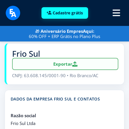
Cadastre grátis
🎁
Aniversário EmpresAqui:
60% OFF + ERP Grátis no Plano Plus
Frio Sul
Exportar
CNPJ: 63.608.145/0001-90 • Rio Branco/AC
DADOS DA EMPRESA FRIO SUL E CONTATOS
Razão social
Frio Sul Ltda