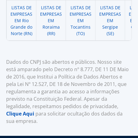
LISTAS DE
LISTAS DE
LISTAS DE
LISTAS DE
LIS
EMPRESAS
EMPRESAS
EMPRESAS
EMPRESAS
EMP
EM Rio
EM
EM
EM
EM 
Grande do
Roraima
Tocantins
Sergipe
Cat
Norte (RN)
(RR)
(TO)
(SE)
(
Dados do CNPJ são abertos e públicos. Nosso site
está amparado pelo Decreto nº 8.777, DE 11 DE Maio
de 2016, que Institui a Política de Dados Abertos e
pela Lei Nº 12.527, DE 18 de Novembro de 2011, que
regulamenta a garantia ao acesso a informações
previsto na Constituição Federal. Apesar da
legalidade, respeitamos pedidos de privacidade,
Clique Aqui
para solicitar ocultação dos dados da
sua empresa.