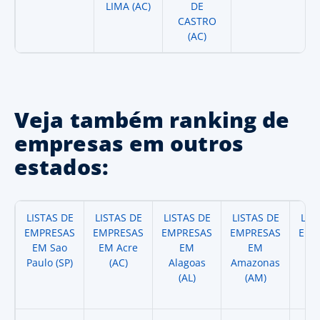
LIMA (AC)
DE
CASTRO
(AC)
Veja também ranking de
empresas em outros
estados:
LISTAS DE
LISTAS DE
LISTAS DE
LISTAS DE
LIS
EMPRESAS
EMPRESAS
EMPRESAS
EMPRESAS
EMP
EM Sao
EM Acre
EM
EM
Paulo (SP)
(AC)
Alagoas
Amazonas
A
(AL)
(AM)
(