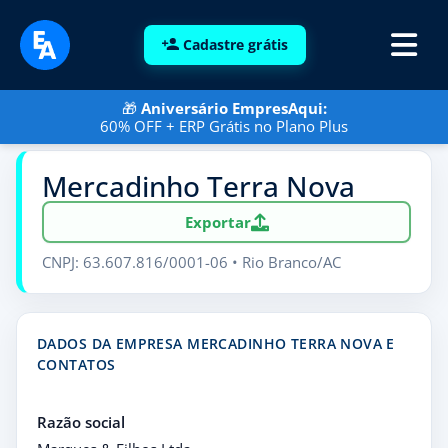
Cadastre grátis
🎁
Aniversário EmpresAqui:
60% OFF + ERP Grátis no Plano Plus
Mercadinho Terra Nova
Exportar
CNPJ: 63.607.816/0001-06 • Rio Branco/AC
DADOS DA EMPRESA MERCADINHO TERRA NOVA E
CONTATOS
Razão social