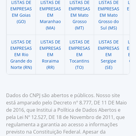
LISTAS DE
LISTAS DE
LISTAS DE
LISTAS DE
LIS
EMPRESAS
EMPRESAS
EMPRESAS
EMPRESAS
EMP
EM Goias
EM
EM Mato
EM Mato
EM
(GO)
Maranhao
Grosso
Grosso do
(
(MA)
(MT)
Sul (MS)
LISTAS DE
LISTAS DE
LISTAS DE
LISTAS DE
LIS
EMPRESAS
EMPRESAS
EMPRESAS
EMPRESAS
EMP
EM Rio
EM
EM
EM
EM 
Grande do
Roraima
Tocantins
Sergipe
Cat
Norte (RN)
(RR)
(TO)
(SE)
(
Dados do CNPJ são abertos e públicos. Nosso site
está amparado pelo Decreto nº 8.777, DE 11 DE Maio
de 2016, que Institui a Política de Dados Abertos e
pela Lei Nº 12.527, DE 18 de Novembro de 2011, que
regulamenta a garantia ao acesso a informações
previsto na Constituição Federal. Apesar da