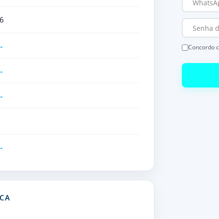
6
Concordo 
ECA