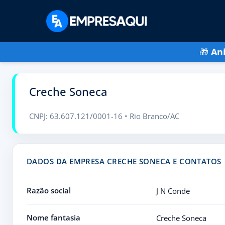
🎁
An
Creche Soneca
CNPJ: 63.607.121/0001-16 • Rio Branco/AC
DADOS DA EMPRESA CRECHE SONECA E CONTATOS
Razão social
J N Conde
Nome fantasia
Creche Soneca