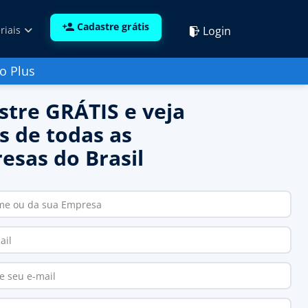
Cadastre grátis
Login
riais
o Plus
stre GRÁTIS e veja
s de todas as
esas do Brasil