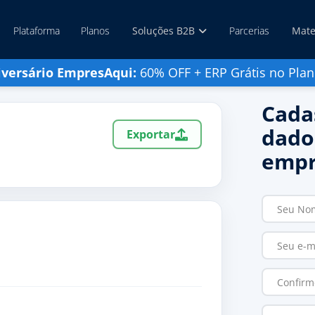
Plataforma
Planos
Soluções B2B
Parcerias
Mate
iversário EmpresAqui:
60% OFF + ERP Grátis no Plan
Cada
dado
Exportar
empr