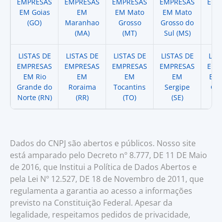
EMPRESAS
EMPRESAS
EMPRESAS
EMPRESAS
EMP
EM Goias
EM
EM Mato
EM Mato
EM
(GO)
Maranhao
Grosso
Grosso do
(
(MA)
(MT)
Sul (MS)
LISTAS DE
LISTAS DE
LISTAS DE
LISTAS DE
LIS
EMPRESAS
EMPRESAS
EMPRESAS
EMPRESAS
EMP
EM Rio
EM
EM
EM
EM 
Grande do
Roraima
Tocantins
Sergipe
Cat
Norte (RN)
(RR)
(TO)
(SE)
(
Dados do CNPJ são abertos e públicos. Nosso site
está amparado pelo Decreto nº 8.777, DE 11 DE Maio
de 2016, que Institui a Política de Dados Abertos e
pela Lei Nº 12.527, DE 18 de Novembro de 2011, que
regulamenta a garantia ao acesso a informações
previsto na Constituição Federal. Apesar da
legalidade, respeitamos pedidos de privacidade,