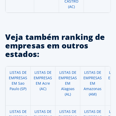
CASTRO
(AC)
Veja também ranking de
empresas em outros
estados:
LISTAS DE
LISTAS DE
LISTAS DE
LISTAS DE
LIS
EMPRESAS
EMPRESAS
EMPRESAS
EMPRESAS
EMP
EM Sao
EM Acre
EM
EM
Paulo (SP)
(AC)
Alagoas
Amazonas
A
(AL)
(AM)
(
LISTAS DE
LISTAS DE
LISTAS DE
LISTAS DE
LIS