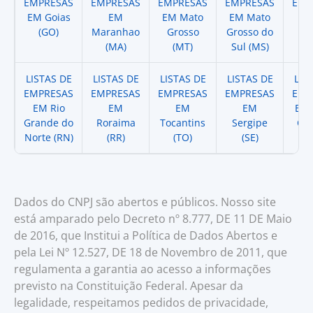
EMPRESAS
EMPRESAS
EMPRESAS
EMPRESAS
EMP
EM Goias
EM
EM Mato
EM Mato
EM
(GO)
Maranhao
Grosso
Grosso do
(
(MA)
(MT)
Sul (MS)
LISTAS DE
LISTAS DE
LISTAS DE
LISTAS DE
LIS
EMPRESAS
EMPRESAS
EMPRESAS
EMPRESAS
EMP
EM Rio
EM
EM
EM
EM 
Grande do
Roraima
Tocantins
Sergipe
Cat
Norte (RN)
(RR)
(TO)
(SE)
(
Dados do CNPJ são abertos e públicos. Nosso site
está amparado pelo Decreto nº 8.777, DE 11 DE Maio
de 2016, que Institui a Política de Dados Abertos e
pela Lei Nº 12.527, DE 18 de Novembro de 2011, que
regulamenta a garantia ao acesso a informações
previsto na Constituição Federal. Apesar da
legalidade, respeitamos pedidos de privacidade,