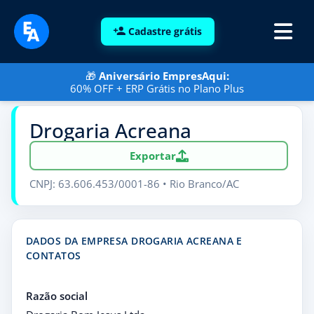
Cadastre grátis
🎁
Aniversário EmpresAqui:
60% OFF + ERP Grátis no Plano Plus
Drogaria Acreana
Exportar
CNPJ: 63.606.453/0001-86 • Rio Branco/AC
DADOS DA EMPRESA DROGARIA ACREANA E
CONTATOS
Razão social