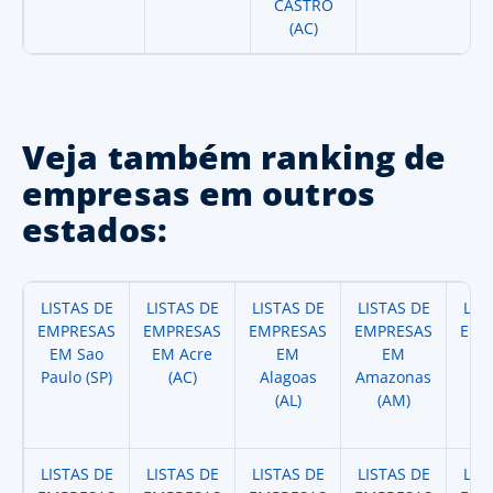
CASTRO
(AC)
Veja também ranking de
empresas em outros
estados:
LISTAS DE
LISTAS DE
LISTAS DE
LISTAS DE
LIS
EMPRESAS
EMPRESAS
EMPRESAS
EMPRESAS
EMP
EM Sao
EM Acre
EM
EM
Paulo (SP)
(AC)
Alagoas
Amazonas
A
(AL)
(AM)
(
LISTAS DE
LISTAS DE
LISTAS DE
LISTAS DE
LIS