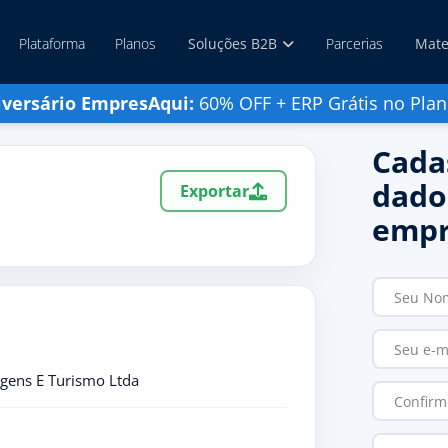
Plataforma
Planos
Soluções B2B
Parcerias
Mate
iversário EmpresAqui:
60% OFF + ERP Grátis no Plan
Cada
dado
Exportar
empr
agens E Turismo Ltda