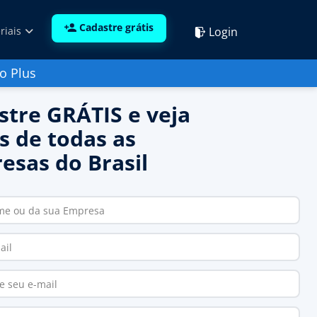
Cadastre grátis
Login
riais
o Plus
stre GRÁTIS e veja
s de todas as
esas do Brasil