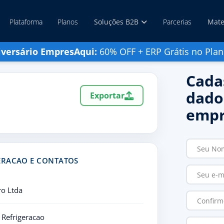
Plataforma
Planos
Soluções B2B
Parcerias
Mate
iversário EmpresAqui:
60% OFF + ERP Grátis no Plan
Cada
dado
Exportar
empr
ERACAO E CONTATOS
ro Ltda
 Refrigeracao