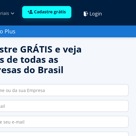
Cadastre grátis
Login
riais
o Plus
stre GRÁTIS e veja
s de todas as
esas do Brasil