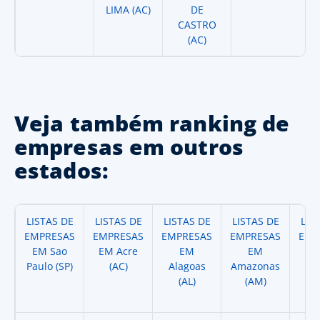
LIMA (AC)
DE
CASTRO
(AC)
Veja também ranking de
empresas em outros
estados:
LISTAS DE
LISTAS DE
LISTAS DE
LISTAS DE
LIS
EMPRESAS
EMPRESAS
EMPRESAS
EMPRESAS
EMP
EM Sao
EM Acre
EM
EM
Paulo (SP)
(AC)
Alagoas
Amazonas
A
(AL)
(AM)
(