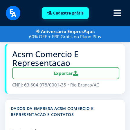
Cadastre grátis
🎁
Aniversário EmpresAqui:
60% OFF + ERP Grátis no Plano Plus
Acsm Comercio E
Representacao
Exportar
CNPJ: 63.604.078/0001-35 • Rio Branco/AC
DADOS DA EMPRESA ACSM COMERCIO E
REPRESENTACAO E CONTATOS