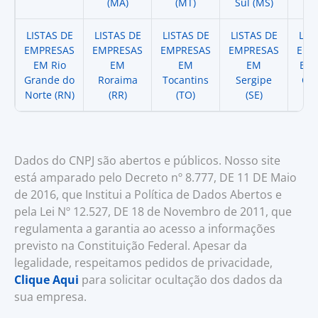
(MA)
(MT)
Sul (MS)
LISTAS DE
LISTAS DE
LISTAS DE
LISTAS DE
LIS
EMPRESAS
EMPRESAS
EMPRESAS
EMPRESAS
EMP
EM Rio
EM
EM
EM
EM 
Grande do
Roraima
Tocantins
Sergipe
Cat
Norte (RN)
(RR)
(TO)
(SE)
(
Dados do CNPJ são abertos e públicos. Nosso site
está amparado pelo Decreto nº 8.777, DE 11 DE Maio
de 2016, que Institui a Política de Dados Abertos e
pela Lei Nº 12.527, DE 18 de Novembro de 2011, que
regulamenta a garantia ao acesso a informações
previsto na Constituição Federal. Apesar da
legalidade, respeitamos pedidos de privacidade,
Clique Aqui
para solicitar ocultação dos dados da
sua empresa.