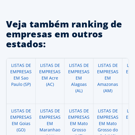
Veja também ranking de
empresas em outros
estados:
LISTAS DE
LISTAS DE
LISTAS DE
LISTAS DE
LIS
EMPRESAS
EMPRESAS
EMPRESAS
EMPRESAS
EMP
EM Sao
EM Acre
EM
EM
Paulo (SP)
(AC)
Alagoas
Amazonas
A
(AL)
(AM)
(
LISTAS DE
LISTAS DE
LISTAS DE
LISTAS DE
LIS
EMPRESAS
EMPRESAS
EMPRESAS
EMPRESAS
EMP
EM Goias
EM
EM Mato
EM Mato
EM
(GO)
Maranhao
Grosso
Grosso do
(