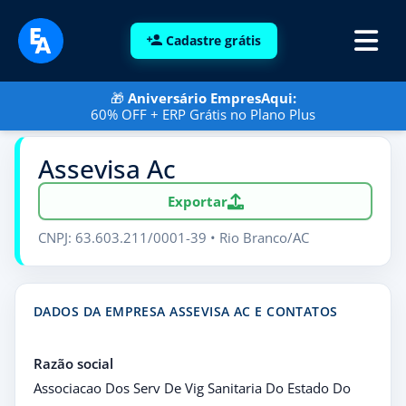
Cadastre grátis
🎁
Aniversário EmpresAqui:
60% OFF + ERP Grátis no Plano Plus
Assevisa Ac
Exportar
CNPJ: 63.603.211/0001-39 • Rio Branco/AC
DADOS DA EMPRESA ASSEVISA AC E CONTATOS
Razão social
Associacao Dos Serv De Vig Sanitaria Do Estado Do