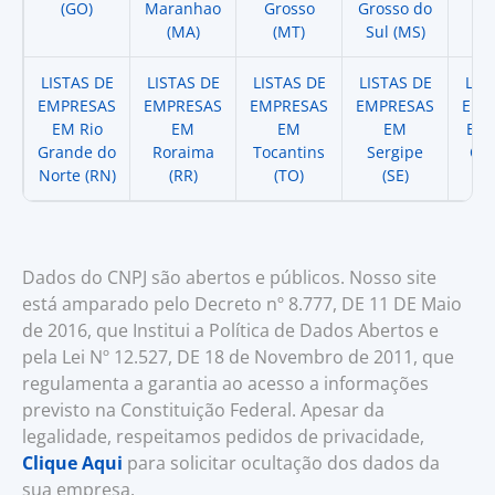
(GO)
Maranhao
Grosso
Grosso do
(
(MA)
(MT)
Sul (MS)
LISTAS DE
LISTAS DE
LISTAS DE
LISTAS DE
LIS
EMPRESAS
EMPRESAS
EMPRESAS
EMPRESAS
EMP
EM Rio
EM
EM
EM
EM 
Grande do
Roraima
Tocantins
Sergipe
Cat
Norte (RN)
(RR)
(TO)
(SE)
(
Dados do CNPJ são abertos e públicos. Nosso site
está amparado pelo Decreto nº 8.777, DE 11 DE Maio
de 2016, que Institui a Política de Dados Abertos e
pela Lei Nº 12.527, DE 18 de Novembro de 2011, que
regulamenta a garantia ao acesso a informações
previsto na Constituição Federal. Apesar da
legalidade, respeitamos pedidos de privacidade,
Clique Aqui
para solicitar ocultação dos dados da
sua empresa.