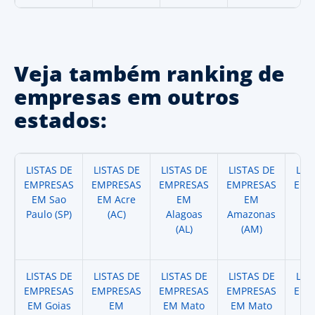
Veja também ranking de
empresas em outros
estados:
LISTAS DE
LISTAS DE
LISTAS DE
LISTAS DE
LIS
EMPRESAS
EMPRESAS
EMPRESAS
EMPRESAS
EMP
EM Sao
EM Acre
EM
EM
Paulo (SP)
(AC)
Alagoas
Amazonas
A
(AL)
(AM)
(
LISTAS DE
LISTAS DE
LISTAS DE
LISTAS DE
LIS
EMPRESAS
EMPRESAS
EMPRESAS
EMPRESAS
EMP
EM Goias
EM
EM Mato
EM Mato
EM