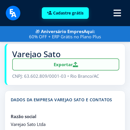
Cadastre grátis
🎁
Aniversário EmpresAqui:
60% OFF + ERP Grátis no Plano Plus
Varejao Sato
Exportar
CNPJ: 63.602.809/0001-03 • Rio Branco/AC
DADOS DA EMPRESA VAREJAO SATO E CONTATOS
Razão social
Varejao Sato Ltda