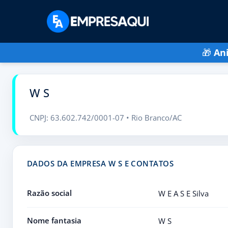
🎁
An
W S
CNPJ: 63.602.742/0001-07 • Rio Branco/AC
DADOS DA EMPRESA W S E CONTATOS
Razão social
W E A S E Silva
Nome fantasia
W S