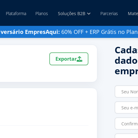
Plataforma
Planos
Soluções B2B
Parcerias
Mate
iversário EmpresAqui:
60% OFF + ERP Grátis no Plan
Cada
dado
Exportar
empr