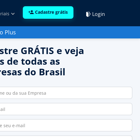
Cadastre grátis
Login
riais
o Plus
stre GRÁTIS e veja
s de todas as
esas do Brasil