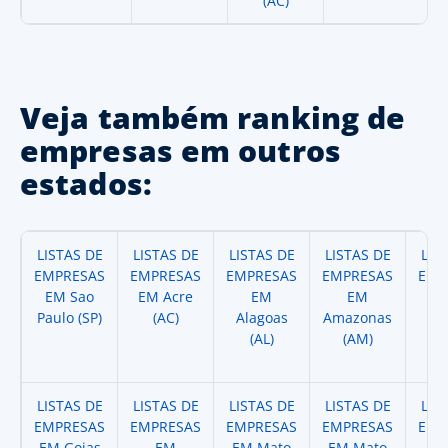
(AC)
Veja também ranking de
empresas em outros
estados:
LISTAS DE
LISTAS DE
LISTAS DE
LISTAS DE
LIS
EMPRESAS
EMPRESAS
EMPRESAS
EMPRESAS
EMP
EM Sao
EM Acre
EM
EM
Paulo (SP)
(AC)
Alagoas
Amazonas
A
(AL)
(AM)
(
LISTAS DE
LISTAS DE
LISTAS DE
LISTAS DE
LIS
EMPRESAS
EMPRESAS
EMPRESAS
EMPRESAS
EMP
EM Goias
EM
EM Mato
EM Mato
EM