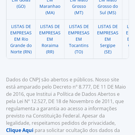
(GO)
Maranhao
Grosso
Grosso do
(
(MA)
(MT)
Sul (MS)
LISTAS DE
LISTAS DE
LISTAS DE
LISTAS DE
LIS
EMPRESAS
EMPRESAS
EMPRESAS
EMPRESAS
EMP
EM Rio
EM
EM
EM
EM 
Grande do
Roraima
Tocantins
Sergipe
Cat
Norte (RN)
(RR)
(TO)
(SE)
(
Dados do CNPJ são abertos e públicos. Nosso site
está amparado pelo Decreto nº 8.777, DE 11 DE Maio
de 2016, que Institui a Política de Dados Abertos e
pela Lei Nº 12.527, DE 18 de Novembro de 2011, que
regulamenta a garantia ao acesso a informações
previsto na Constituição Federal. Apesar da
legalidade, respeitamos pedidos de privacidade,
Clique Aqui
para solicitar ocultação dos dados da