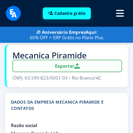
Cadastre grátis
🎁
Aniversário EmpresAqui:
60% OFF + ERP Grátis no Plano Plus
Mecanica Piramide
Exportar
CNPJ: 63.599.823/0001-03 • Rio Branco/AC
DADOS DA EMPRESA MECANICA PIRAMIDE E
CONTATOS
Razão social