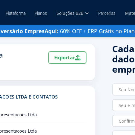
Plataforma
Planos
Soluções B2B
Parcerias
Mate
iversário EmpresAqui:
60% OFF + ERP Grátis no Plan
Cada
a
dado
Exportar
empr
ACOES LTDA E CONTATOS
presentacoes Ltda
presentacoes Ltda