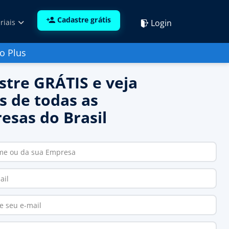
Cadastre grátis
Login
riais
o Plus
stre GRÁTIS e veja
s de todas as
esas do Brasil