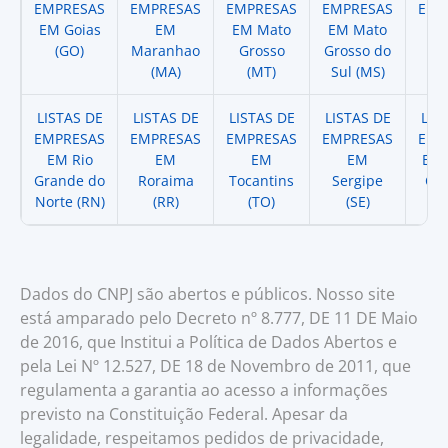
EMPRESAS
EMPRESAS
EMPRESAS
EMPRESAS
EMP
EM Goias
EM
EM Mato
EM Mato
EM
(GO)
Maranhao
Grosso
Grosso do
(
(MA)
(MT)
Sul (MS)
LISTAS DE
LISTAS DE
LISTAS DE
LISTAS DE
LIS
EMPRESAS
EMPRESAS
EMPRESAS
EMPRESAS
EMP
EM Rio
EM
EM
EM
EM 
Grande do
Roraima
Tocantins
Sergipe
Cat
Norte (RN)
(RR)
(TO)
(SE)
(
Dados do CNPJ são abertos e públicos. Nosso site
está amparado pelo Decreto nº 8.777, DE 11 DE Maio
de 2016, que Institui a Política de Dados Abertos e
pela Lei Nº 12.527, DE 18 de Novembro de 2011, que
regulamenta a garantia ao acesso a informações
previsto na Constituição Federal. Apesar da
legalidade, respeitamos pedidos de privacidade,