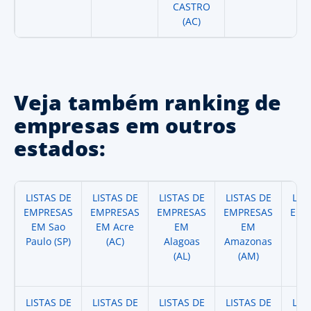
CASTRO
(AC)
Veja também ranking de
empresas em outros
estados:
LISTAS DE
LISTAS DE
LISTAS DE
LISTAS DE
LIS
EMPRESAS
EMPRESAS
EMPRESAS
EMPRESAS
EMP
EM Sao
EM Acre
EM
EM
Paulo (SP)
(AC)
Alagoas
Amazonas
A
(AL)
(AM)
(
LISTAS DE
LISTAS DE
LISTAS DE
LISTAS DE
LIS