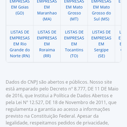
EMPRESAS
EMPRESAS
EMPRESAS
EMPRESAS
EMP
EM Goias
EM
EM Mato
EM Mato
EM
(GO)
Maranhao
Grosso
Grosso do
(
(MA)
(MT)
Sul (MS)
LISTAS DE
LISTAS DE
LISTAS DE
LISTAS DE
LIS
EMPRESAS
EMPRESAS
EMPRESAS
EMPRESAS
EMP
EM Rio
EM
EM
EM
EM 
Grande do
Roraima
Tocantins
Sergipe
Cat
Norte (RN)
(RR)
(TO)
(SE)
(
Dados do CNPJ são abertos e públicos. Nosso site
está amparado pelo Decreto nº 8.777, DE 11 DE Maio
de 2016, que Institui a Política de Dados Abertos e
pela Lei Nº 12.527, DE 18 de Novembro de 2011, que
regulamenta a garantia ao acesso a informações
previsto na Constituição Federal. Apesar da
legalidade, respeitamos pedidos de privacidade,