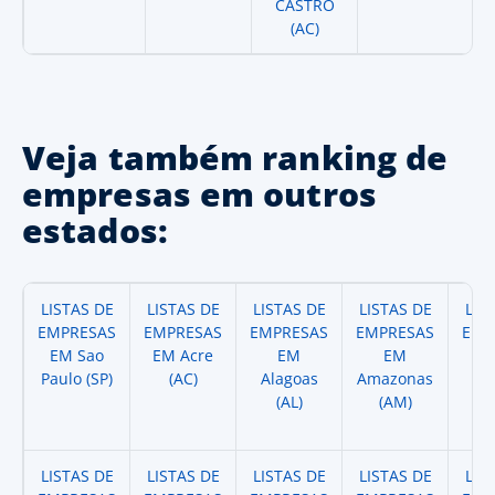
CASTRO
(AC)
Veja também ranking de
empresas em outros
estados:
LISTAS DE
LISTAS DE
LISTAS DE
LISTAS DE
LIS
EMPRESAS
EMPRESAS
EMPRESAS
EMPRESAS
EMP
EM Sao
EM Acre
EM
EM
Paulo (SP)
(AC)
Alagoas
Amazonas
A
(AL)
(AM)
(
LISTAS DE
LISTAS DE
LISTAS DE
LISTAS DE
LIS