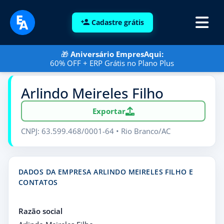
Cadastre grátis
🎁
Aniversário EmpresAqui:
60% OFF + ERP Grátis no Plano Plus
Arlindo Meireles Filho
Exportar
CNPJ: 63.599.468/0001-64 • Rio Branco/AC
DADOS DA EMPRESA ARLINDO MEIRELES FILHO E
CONTATOS
Razão social