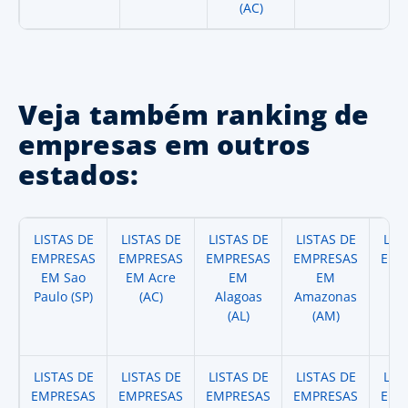
(AC)
Veja também ranking de
empresas em outros
estados:
LISTAS DE
LISTAS DE
LISTAS DE
LISTAS DE
LIS
EMPRESAS
EMPRESAS
EMPRESAS
EMPRESAS
EMP
EM Sao
EM Acre
EM
EM
Paulo (SP)
(AC)
Alagoas
Amazonas
A
(AL)
(AM)
(
LISTAS DE
LISTAS DE
LISTAS DE
LISTAS DE
LIS
EMPRESAS
EMPRESAS
EMPRESAS
EMPRESAS
EMP