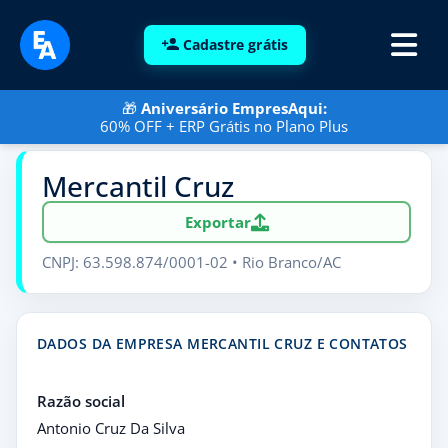
Cadastre grátis
🎁
Aniversário EmpresAqui:
60% OFF + ERP Grátis no Plano Plus
Mercantil Cruz
Exportar
CNPJ: 63.598.874/0001-02 • Rio Branco/AC
DADOS DA EMPRESA MERCANTIL CRUZ E CONTATOS
Razão social
Antonio Cruz Da Silva