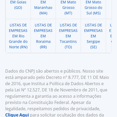
EM Goias
EM
EM Mato
EM Mato
EM
(GO)
Maranhao
Grosso
Grosso do
(
(MA)
(MT)
Sul (MS)
LISTAS DE
LISTAS DE
LISTAS DE
LISTAS DE
LIS
EMPRESAS
EMPRESAS
EMPRESAS
EMPRESAS
EMP
EM Rio
EM
EM
EM
EM 
Grande do
Roraima
Tocantins
Sergipe
Cat
Norte (RN)
(RR)
(TO)
(SE)
(
Dados do CNPJ são abertos e públicos. Nosso site
está amparado pelo Decreto nº 8.777, DE 11 DE Maio
de 2016, que Institui a Política de Dados Abertos e
pela Lei Nº 12.527, DE 18 de Novembro de 2011, que
regulamenta a garantia ao acesso a informações
previsto na Constituição Federal. Apesar da
legalidade, respeitamos pedidos de privacidade,
Clique Aqui
para solicitar ocultação dos dados da