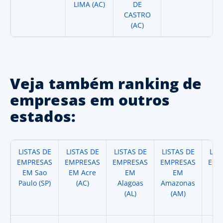
LIMA (AC)
DE
CASTRO
(AC)
Veja também ranking de
empresas em outros
estados:
LISTAS DE
LISTAS DE
LISTAS DE
LISTAS DE
LIS
EMPRESAS
EMPRESAS
EMPRESAS
EMPRESAS
EMP
EM Sao
EM Acre
EM
EM
Paulo (SP)
(AC)
Alagoas
Amazonas
A
(AL)
(AM)
(