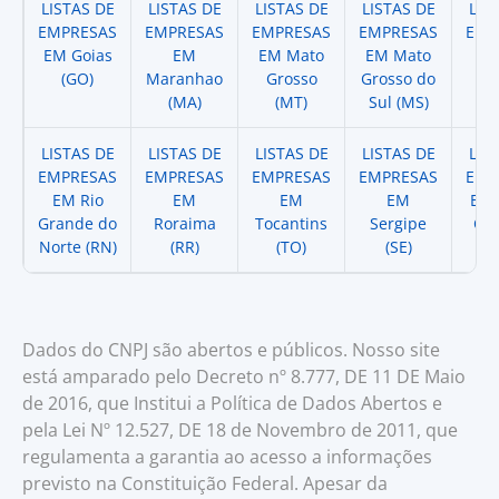
LISTAS DE
LISTAS DE
LISTAS DE
LISTAS DE
LIS
EMPRESAS
EMPRESAS
EMPRESAS
EMPRESAS
EMP
EM Goias
EM
EM Mato
EM Mato
EM
(GO)
Maranhao
Grosso
Grosso do
(
(MA)
(MT)
Sul (MS)
LISTAS DE
LISTAS DE
LISTAS DE
LISTAS DE
LIS
EMPRESAS
EMPRESAS
EMPRESAS
EMPRESAS
EMP
EM Rio
EM
EM
EM
EM 
Grande do
Roraima
Tocantins
Sergipe
Cat
Norte (RN)
(RR)
(TO)
(SE)
(
Dados do CNPJ são abertos e públicos. Nosso site
está amparado pelo Decreto nº 8.777, DE 11 DE Maio
de 2016, que Institui a Política de Dados Abertos e
pela Lei Nº 12.527, DE 18 de Novembro de 2011, que
regulamenta a garantia ao acesso a informações
previsto na Constituição Federal. Apesar da