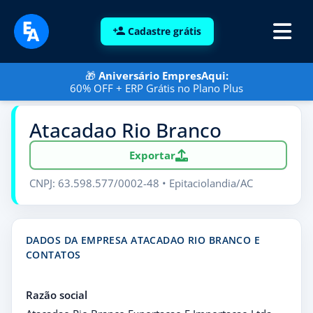
Cadastre grátis
🎁
Aniversário EmpresAqui:
60% OFF + ERP Grátis no Plano Plus
Atacadao Rio Branco
Exportar
CNPJ: 63.598.577/0002-48 • Epitaciolandia/AC
DADOS DA EMPRESA ATACADAO RIO BRANCO E
CONTATOS
Razão social