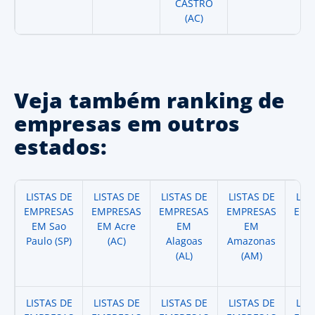
CASTRO
(AC)
Veja também ranking de
empresas em outros
estados:
LISTAS DE
LISTAS DE
LISTAS DE
LISTAS DE
LIS
EMPRESAS
EMPRESAS
EMPRESAS
EMPRESAS
EMP
EM Sao
EM Acre
EM
EM
Paulo (SP)
(AC)
Alagoas
Amazonas
A
(AL)
(AM)
(
LISTAS DE
LISTAS DE
LISTAS DE
LISTAS DE
LIS