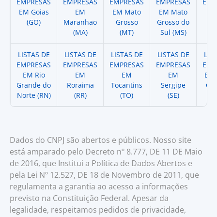
EMPRESAS
EMPRESAS
EMPRESAS
EMPRESAS
EMP
EM Goias
EM
EM Mato
EM Mato
EM
(GO)
Maranhao
Grosso
Grosso do
(
(MA)
(MT)
Sul (MS)
LISTAS DE
LISTAS DE
LISTAS DE
LISTAS DE
LIS
EMPRESAS
EMPRESAS
EMPRESAS
EMPRESAS
EMP
EM Rio
EM
EM
EM
EM 
Grande do
Roraima
Tocantins
Sergipe
Cat
Norte (RN)
(RR)
(TO)
(SE)
(
Dados do CNPJ são abertos e públicos. Nosso site
está amparado pelo Decreto nº 8.777, DE 11 DE Maio
de 2016, que Institui a Política de Dados Abertos e
pela Lei Nº 12.527, DE 18 de Novembro de 2011, que
regulamenta a garantia ao acesso a informações
previsto na Constituição Federal. Apesar da
legalidade, respeitamos pedidos de privacidade,