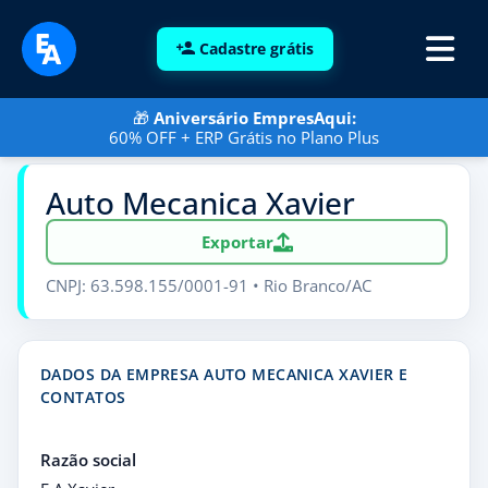
Cadastre grátis
🎁
Aniversário EmpresAqui:
60% OFF + ERP Grátis no Plano Plus
Auto Mecanica Xavier
Exportar
CNPJ: 63.598.155/0001-91 • Rio Branco/AC
DADOS DA EMPRESA AUTO MECANICA XAVIER E
CONTATOS
Razão social