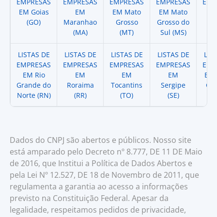
EMPRESAS
EMPRESAS
EMPRESAS
EMPRESAS
EMP
EM Goias
EM
EM Mato
EM Mato
EM
(GO)
Maranhao
Grosso
Grosso do
(
(MA)
(MT)
Sul (MS)
LISTAS DE
LISTAS DE
LISTAS DE
LISTAS DE
LIS
EMPRESAS
EMPRESAS
EMPRESAS
EMPRESAS
EMP
EM Rio
EM
EM
EM
EM 
Grande do
Roraima
Tocantins
Sergipe
Cat
Norte (RN)
(RR)
(TO)
(SE)
(
Dados do CNPJ são abertos e públicos. Nosso site
está amparado pelo Decreto nº 8.777, DE 11 DE Maio
de 2016, que Institui a Política de Dados Abertos e
pela Lei Nº 12.527, DE 18 de Novembro de 2011, que
regulamenta a garantia ao acesso a informações
previsto na Constituição Federal. Apesar da
legalidade, respeitamos pedidos de privacidade,