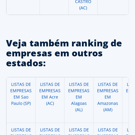
CASTRO
(AC)
Veja também ranking de
empresas em outros
estados:
LISTAS DE
LISTAS DE
LISTAS DE
LISTAS DE
LIS
EMPRESAS
EMPRESAS
EMPRESAS
EMPRESAS
EMP
EM Sao
EM Acre
EM
EM
Paulo (SP)
(AC)
Alagoas
Amazonas
A
(AL)
(AM)
(
LISTAS DE
LISTAS DE
LISTAS DE
LISTAS DE
LIS