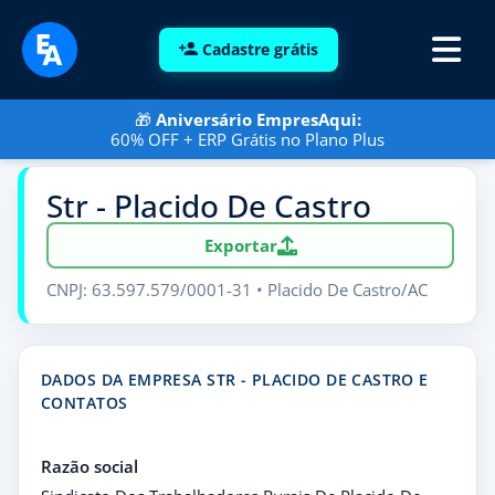
Cadastre grátis
🎁
Aniversário EmpresAqui:
60% OFF + ERP Grátis no Plano Plus
Str - Placido De Castro
Exportar
CNPJ: 63.597.579/0001-31 • Placido De Castro/AC
DADOS DA EMPRESA STR - PLACIDO DE CASTRO E
CONTATOS
Razão social