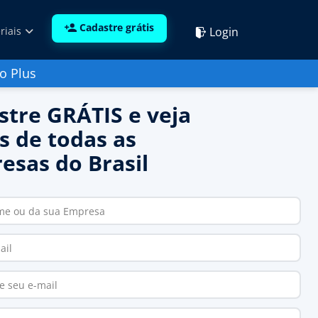
Cadastre grátis
Login
riais
o Plus
stre GRÁTIS e veja
s de todas as
esas do Brasil