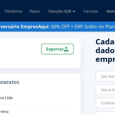
Plataforma
Planos
Soluções B2B
Parcerias
Mate
iversário EmpresAqui:
60% OFF + ERP Grátis no Plan
Cada
dado
Exportar
empr
CONTATOS
ma Ltda
prema