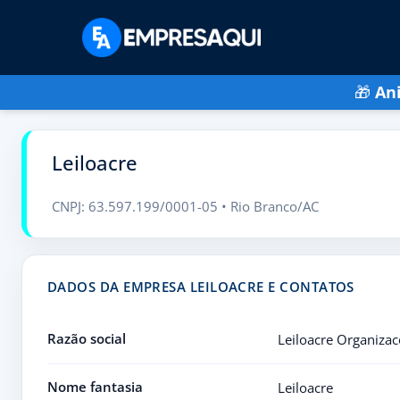
🎁
An
Leiloacre
CNPJ: 63.597.199/0001-05 • Rio Branco/AC
DADOS DA EMPRESA LEILOACRE E CONTATOS
Razão social
Leiloacre Organizac
Nome fantasia
Leiloacre