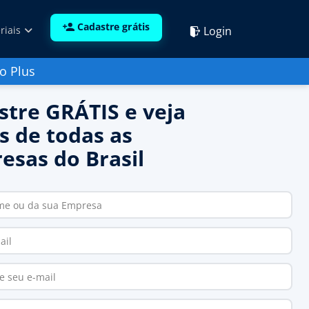
Cadastre grátis
Login
riais
o Plus
stre GRÁTIS e veja
s de todas as
esas do Brasil