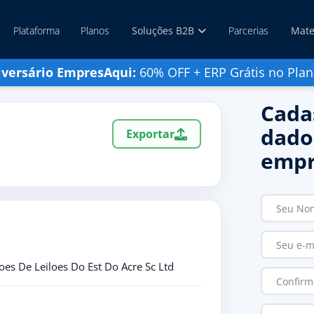
Plataforma
Planos
Soluções B2B
Parcerias
Mate
iversário EmpresAqui:
60% OFF + ERP Grátis no Plan
Cada
dado
Exportar
empr
oes De Leiloes Do Est Do Acre Sc Ltd