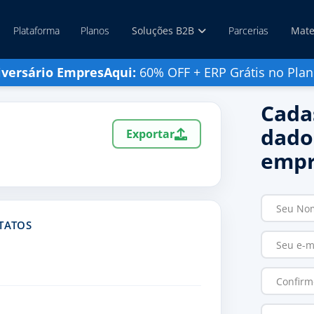
Plataforma
Planos
Soluções B2B
Parcerias
Mate
iversário EmpresAqui:
60% OFF + ERP Grátis no Plan
Cada
dado
Exportar
empr
NTATOS