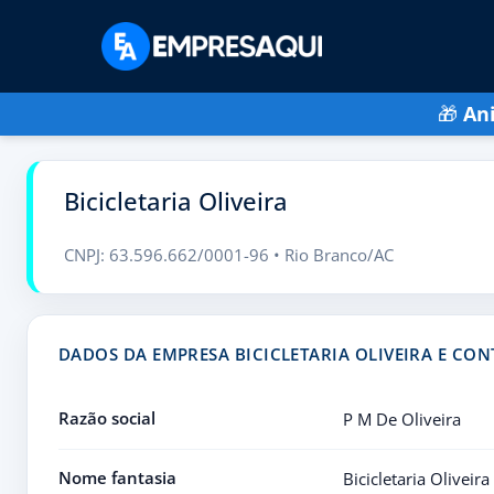
🎁
An
Bicicletaria Oliveira
CNPJ: 63.596.662/0001-96 • Rio Branco/AC
DADOS DA EMPRESA BICICLETARIA OLIVEIRA E CO
Razão social
P M De Oliveira
Nome fantasia
Bicicletaria Oliveira