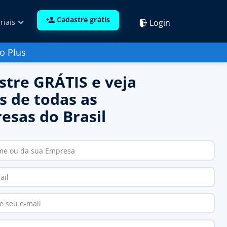
Cadastre grátis
Login
riais
o Plus
stre GRÁTIS e veja
s de todas as
esas do Brasil