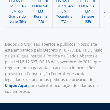
LISTAS DE
LISTAS DE
LISTAS DE
LISTAS DE
LIS
EMPRESAS
EMPRESAS
EMPRESAS
EMPRESAS
EMP
EM Rio
EM
EM
EM
EM 
Grande do
Roraima
Tocantins
Sergipe
Cat
Norte (RN)
(RR)
(TO)
(SE)
(
Dados do CNPJ são abertos e públicos. Nosso site
está amparado pelo Decreto nº 8.777, DE 11 DE Maio
de 2016, que Institui a Política de Dados Abertos e
pela Lei Nº 12.527, DE 18 de Novembro de 2011, que
regulamenta a garantia ao acesso a informações
previsto na Constituição Federal. Apesar da
legalidade, respeitamos pedidos de privacidade,
Clique Aqui
para solicitar ocultação dos dados da
sua empresa.