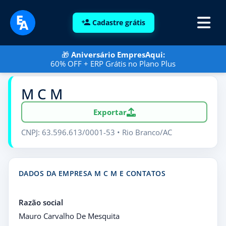
Cadastre grátis
🎁
Aniversário EmpresAqui:
60% OFF + ERP Grátis no Plano Plus
M C M
Exportar
CNPJ: 63.596.613/0001-53 • Rio Branco/AC
DADOS DA EMPRESA M C M E CONTATOS
Razão social
Mauro Carvalho De Mesquita