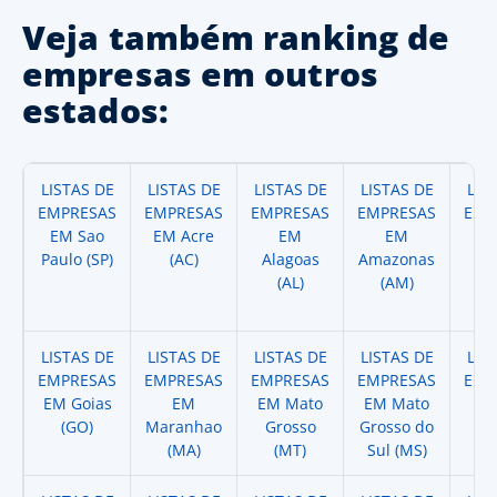
Veja também ranking de
empresas em outros
estados:
LISTAS DE
LISTAS DE
LISTAS DE
LISTAS DE
LIS
EMPRESAS
EMPRESAS
EMPRESAS
EMPRESAS
EMP
EM Sao
EM Acre
EM
EM
Paulo (SP)
(AC)
Alagoas
Amazonas
A
(AL)
(AM)
(
LISTAS DE
LISTAS DE
LISTAS DE
LISTAS DE
LIS
EMPRESAS
EMPRESAS
EMPRESAS
EMPRESAS
EMP
EM Goias
EM
EM Mato
EM Mato
EM
(GO)
Maranhao
Grosso
Grosso do
(
(MA)
(MT)
Sul (MS)