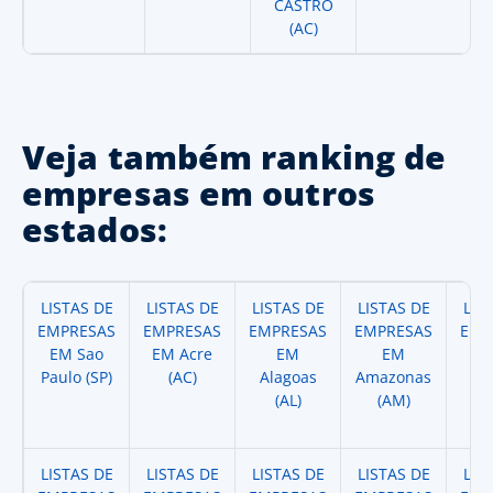
CASTRO
(AC)
Veja também ranking de
empresas em outros
estados:
LISTAS DE
LISTAS DE
LISTAS DE
LISTAS DE
LIS
EMPRESAS
EMPRESAS
EMPRESAS
EMPRESAS
EMP
EM Sao
EM Acre
EM
EM
Paulo (SP)
(AC)
Alagoas
Amazonas
A
(AL)
(AM)
(
LISTAS DE
LISTAS DE
LISTAS DE
LISTAS DE
LIS