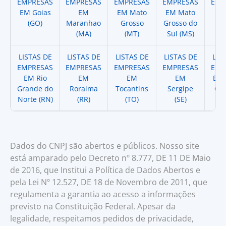
EMPRESAS
EMPRESAS
EMPRESAS
EMPRESAS
EMP
EM Goias
EM
EM Mato
EM Mato
EM
(GO)
Maranhao
Grosso
Grosso do
(
(MA)
(MT)
Sul (MS)
LISTAS DE
LISTAS DE
LISTAS DE
LISTAS DE
LIS
EMPRESAS
EMPRESAS
EMPRESAS
EMPRESAS
EMP
EM Rio
EM
EM
EM
EM 
Grande do
Roraima
Tocantins
Sergipe
Cat
Norte (RN)
(RR)
(TO)
(SE)
(
Dados do CNPJ são abertos e públicos. Nosso site
está amparado pelo Decreto nº 8.777, DE 11 DE Maio
de 2016, que Institui a Política de Dados Abertos e
pela Lei Nº 12.527, DE 18 de Novembro de 2011, que
regulamenta a garantia ao acesso a informações
previsto na Constituição Federal. Apesar da
legalidade, respeitamos pedidos de privacidade,