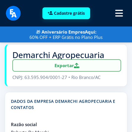
Cadastre grátis
🎁
Aniversário EmpresAqui:
60% OFF + ERP Grátis no Plano Plus
Demarchi Agropecuaria
Exportar
CNPJ: 63.595.904/0001-27 • Rio Branco/AC
DADOS DA EMPRESA DEMARCHI AGROPECUARIA E
CONTATOS
Razão social