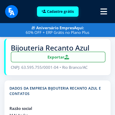
Cadastre grátis
🎁
Aniversário EmpresAqui:
60% OFF + ERP Grátis no Plano Plus
Bijouteria Recanto Azul
Exportar
CNPJ: 63.595.755/0001-04 • Rio Branco/AC
DADOS DA EMPRESA BIJOUTERIA RECANTO AZUL E
CONTATOS
Razão social