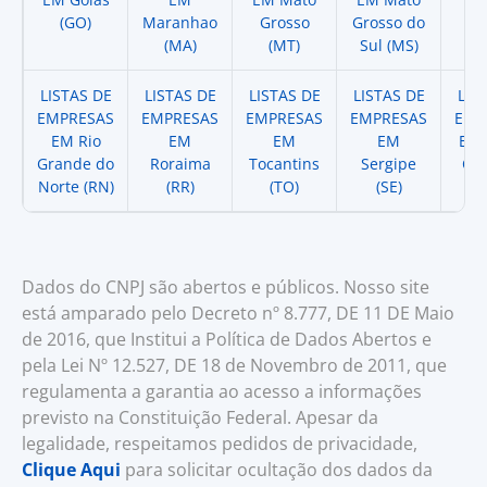
(GO)
Maranhao
Grosso
Grosso do
(
(MA)
(MT)
Sul (MS)
LISTAS DE
LISTAS DE
LISTAS DE
LISTAS DE
LIS
EMPRESAS
EMPRESAS
EMPRESAS
EMPRESAS
EMP
EM Rio
EM
EM
EM
EM 
Grande do
Roraima
Tocantins
Sergipe
Cat
Norte (RN)
(RR)
(TO)
(SE)
(
Dados do CNPJ são abertos e públicos. Nosso site
está amparado pelo Decreto nº 8.777, DE 11 DE Maio
de 2016, que Institui a Política de Dados Abertos e
pela Lei Nº 12.527, DE 18 de Novembro de 2011, que
regulamenta a garantia ao acesso a informações
previsto na Constituição Federal. Apesar da
legalidade, respeitamos pedidos de privacidade,
Clique Aqui
para solicitar ocultação dos dados da