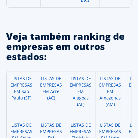
(AC)
Veja também ranking de
empresas em outros
estados:
LISTAS DE
LISTAS DE
LISTAS DE
LISTAS DE
LIS
EMPRESAS
EMPRESAS
EMPRESAS
EMPRESAS
EMP
EM Sao
EM Acre
EM
EM
Paulo (SP)
(AC)
Alagoas
Amazonas
A
(AL)
(AM)
(
LISTAS DE
LISTAS DE
LISTAS DE
LISTAS DE
LIS
EMPRESAS
EMPRESAS
EMPRESAS
EMPRESAS
EMP
EM Goias
EM
EM Mato
EM Mato
EM