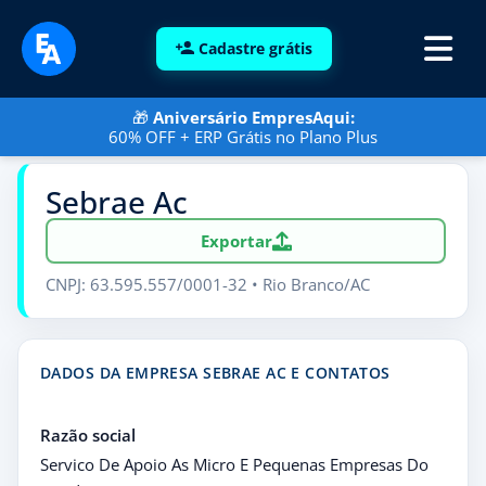
Cadastre grátis
🎁
Aniversário EmpresAqui:
60% OFF + ERP Grátis no Plano Plus
Sebrae Ac
Exportar
CNPJ: 63.595.557/0001-32 • Rio Branco/AC
DADOS DA EMPRESA SEBRAE AC E CONTATOS
Razão social
Servico De Apoio As Micro E Pequenas Empresas Do