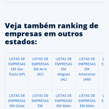
Veja também ranking de
empresas em outros
estados:
LISTAS DE
LISTAS DE
LISTAS DE
LISTAS DE
LIS
EMPRESAS
EMPRESAS
EMPRESAS
EMPRESAS
EMP
EM Sao
EM Acre
EM
EM
Paulo (SP)
(AC)
Alagoas
Amazonas
A
(AL)
(AM)
(
LISTAS DE
LISTAS DE
LISTAS DE
LISTAS DE
LIS
EMPRESAS
EMPRESAS
EMPRESAS
EMPRESAS
EMP
EM Goias
EM
EM Mato
EM Mato
EM