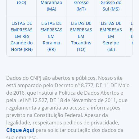
(GO)
Maranhao
Grosso
Grosso do
(
(MA)
(MT)
Sul (MS)
LISTAS DE
LISTAS DE
LISTAS DE
LISTAS DE
LIS
EMPRESAS
EMPRESAS
EMPRESAS
EMPRESAS
EMP
EM Rio
EM
EM
EM
EM 
Grande do
Roraima
Tocantins
Sergipe
Cat
Norte (RN)
(RR)
(TO)
(SE)
(
Dados do CNPJ são abertos e públicos. Nosso site
está amparado pelo Decreto nº 8.777, DE 11 DE Maio
de 2016, que Institui a Política de Dados Abertos e
pela Lei Nº 12.527, DE 18 de Novembro de 2011, que
regulamenta a garantia ao acesso a informações
previsto na Constituição Federal. Apesar da
legalidade, respeitamos pedidos de privacidade,
Clique Aqui
para solicitar ocultação dos dados da
sua empresa.