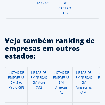
LIMA (AC)
DE
CASTRO
(AC)
Veja também ranking de
empresas em outros
estados:
LISTAS DE
LISTAS DE
LISTAS DE
LISTAS DE
LIS
EMPRESAS
EMPRESAS
EMPRESAS
EMPRESAS
EMP
EM Sao
EM Acre
EM
EM
Paulo (SP)
(AC)
Alagoas
Amazonas
A
(AL)
(AM)
(