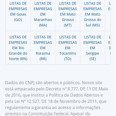
LISTAS DE
LISTAS DE
LISTAS DE
LISTAS DE
LIS
EMPRESAS
EMPRESAS
EMPRESAS
EMPRESAS
EMP
EM Goias
EM
EM Mato
EM Mato
EM
(GO)
Maranhao
Grosso
Grosso do
(
(MA)
(MT)
Sul (MS)
LISTAS DE
LISTAS DE
LISTAS DE
LISTAS DE
LIS
EMPRESAS
EMPRESAS
EMPRESAS
EMPRESAS
EMP
EM Rio
EM
EM
EM
EM 
Grande do
Roraima
Tocantins
Sergipe
Cat
Norte (RN)
(RR)
(TO)
(SE)
(
Dados do CNPJ são abertos e públicos. Nosso site
está amparado pelo Decreto nº 8.777, DE 11 DE Maio
de 2016, que Institui a Política de Dados Abertos e
pela Lei Nº 12.527, DE 18 de Novembro de 2011, que
regulamenta a garantia ao acesso a informações
previsto na Constituição Federal. Apesar da