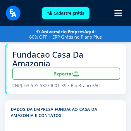
Cadastre grátis
🎁
Aniversário EmpresAqui:
60% OFF + ERP Grátis no Plano Plus
Fundacao Casa Da
Amazonia
Exportar
CNPJ: 63.595.532/0001-39 • Rio Branco/AC
DADOS DA EMPRESA FUNDACAO CASA DA
AMAZONIA E CONTATOS