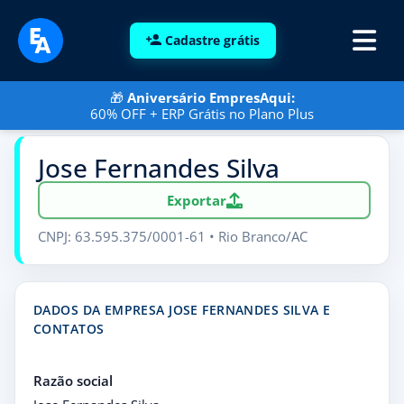
Cadastre grátis
🎁
Aniversário EmpresAqui:
60% OFF + ERP Grátis no Plano Plus
Jose Fernandes Silva
Exportar
CNPJ: 63.595.375/0001-61 • Rio Branco/AC
DADOS DA EMPRESA JOSE FERNANDES SILVA E
CONTATOS
Razão social