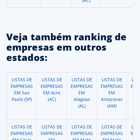
(AC)
Veja também ranking de
empresas em outros
estados:
LISTAS DE
LISTAS DE
LISTAS DE
LISTAS DE
LIS
EMPRESAS
EMPRESAS
EMPRESAS
EMPRESAS
EMP
EM Sao
EM Acre
EM
EM
Paulo (SP)
(AC)
Alagoas
Amazonas
A
(AL)
(AM)
(
LISTAS DE
LISTAS DE
LISTAS DE
LISTAS DE
LIS
EMPRESAS
EMPRESAS
EMPRESAS
EMPRESAS
EMP
EM Goias
EM
EM Mato
EM Mato
EM