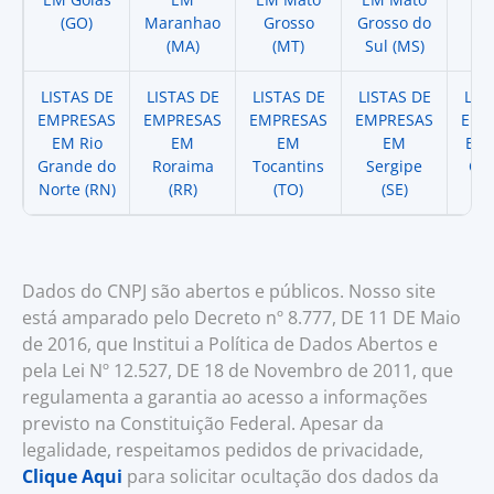
(GO)
Maranhao
Grosso
Grosso do
(
(MA)
(MT)
Sul (MS)
LISTAS DE
LISTAS DE
LISTAS DE
LISTAS DE
LIS
EMPRESAS
EMPRESAS
EMPRESAS
EMPRESAS
EMP
EM Rio
EM
EM
EM
EM 
Grande do
Roraima
Tocantins
Sergipe
Cat
Norte (RN)
(RR)
(TO)
(SE)
(
Dados do CNPJ são abertos e públicos. Nosso site
está amparado pelo Decreto nº 8.777, DE 11 DE Maio
de 2016, que Institui a Política de Dados Abertos e
pela Lei Nº 12.527, DE 18 de Novembro de 2011, que
regulamenta a garantia ao acesso a informações
previsto na Constituição Federal. Apesar da
legalidade, respeitamos pedidos de privacidade,
Clique Aqui
para solicitar ocultação dos dados da