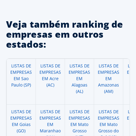
Veja também ranking de
empresas em outros
estados:
LISTAS DE
LISTAS DE
LISTAS DE
LISTAS DE
LIS
EMPRESAS
EMPRESAS
EMPRESAS
EMPRESAS
EMP
EM Sao
EM Acre
EM
EM
Paulo (SP)
(AC)
Alagoas
Amazonas
A
(AL)
(AM)
(
LISTAS DE
LISTAS DE
LISTAS DE
LISTAS DE
LIS
EMPRESAS
EMPRESAS
EMPRESAS
EMPRESAS
EMP
EM Goias
EM
EM Mato
EM Mato
EM
(GO)
Maranhao
Grosso
Grosso do
(