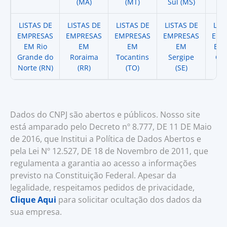
(MA)
(MT)
Sul (MS)
LISTAS DE
LISTAS DE
LISTAS DE
LISTAS DE
LIS
EMPRESAS
EMPRESAS
EMPRESAS
EMPRESAS
EMP
EM Rio
EM
EM
EM
EM 
Grande do
Roraima
Tocantins
Sergipe
Cat
Norte (RN)
(RR)
(TO)
(SE)
(
Dados do CNPJ são abertos e públicos. Nosso site
está amparado pelo Decreto nº 8.777, DE 11 DE Maio
de 2016, que Institui a Política de Dados Abertos e
pela Lei Nº 12.527, DE 18 de Novembro de 2011, que
regulamenta a garantia ao acesso a informações
previsto na Constituição Federal. Apesar da
legalidade, respeitamos pedidos de privacidade,
Clique Aqui
para solicitar ocultação dos dados da
sua empresa.