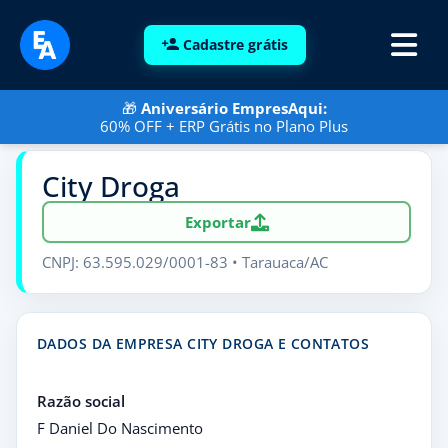
Cadastre grátis
🎁
Aniversário EmpresAqui:
60% OFF + ERP Grátis no Plano Plus
City Droga
Exportar
CNPJ: 63.595.029/0001-83 • Tarauaca/AC
DADOS DA EMPRESA CITY DROGA E CONTATOS
Razão social
F Daniel Do Nascimento