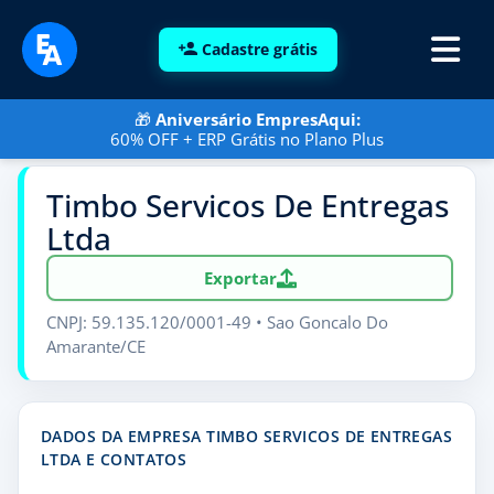
Cadastre grátis
🎁
Aniversário EmpresAqui:
60% OFF + ERP Grátis no Plano Plus
Timbo Servicos De Entregas
Ltda
Exportar
CNPJ: 59.135.120/0001-49 • Sao Goncalo Do
Amarante/CE
DADOS DA EMPRESA TIMBO SERVICOS DE ENTREGAS
LTDA E CONTATOS