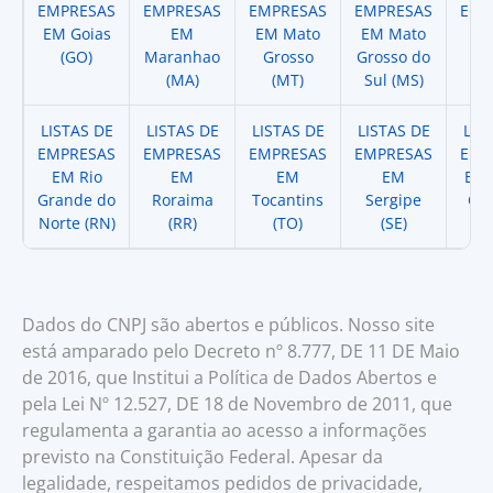
EMPRESAS
EMPRESAS
EMPRESAS
EMPRESAS
EMP
EM Goias
EM
EM Mato
EM Mato
EM
(GO)
Maranhao
Grosso
Grosso do
(
(MA)
(MT)
Sul (MS)
LISTAS DE
LISTAS DE
LISTAS DE
LISTAS DE
LIS
EMPRESAS
EMPRESAS
EMPRESAS
EMPRESAS
EMP
EM Rio
EM
EM
EM
EM 
Grande do
Roraima
Tocantins
Sergipe
Cat
Norte (RN)
(RR)
(TO)
(SE)
(
Dados do CNPJ são abertos e públicos. Nosso site
está amparado pelo Decreto nº 8.777, DE 11 DE Maio
de 2016, que Institui a Política de Dados Abertos e
pela Lei Nº 12.527, DE 18 de Novembro de 2011, que
regulamenta a garantia ao acesso a informações
previsto na Constituição Federal. Apesar da
legalidade, respeitamos pedidos de privacidade,