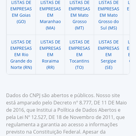
LISTAS DE
LISTAS DE
LISTAS DE
LISTAS DE
LIS
EMPRESAS
EMPRESAS
EMPRESAS
EMPRESAS
EMP
EM Goias
EM
EM Mato
EM Mato
EM
(GO)
Maranhao
Grosso
Grosso do
(
(MA)
(MT)
Sul (MS)
LISTAS DE
LISTAS DE
LISTAS DE
LISTAS DE
LIS
EMPRESAS
EMPRESAS
EMPRESAS
EMPRESAS
EMP
EM Rio
EM
EM
EM
EM 
Grande do
Roraima
Tocantins
Sergipe
Cat
Norte (RN)
(RR)
(TO)
(SE)
(
Dados do CNPJ são abertos e públicos. Nosso site
está amparado pelo Decreto nº 8.777, DE 11 DE Maio
de 2016, que Institui a Política de Dados Abertos e
pela Lei Nº 12.527, DE 18 de Novembro de 2011, que
regulamenta a garantia ao acesso a informações
previsto na Constituição Federal. Apesar da