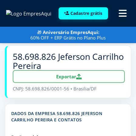
Cadastre grátis
🎁
Aniversário EmpresAqui:
60% OFF + ERP Grátis no Plano Plus
58.698.826 Jeferson Carrilho
Pereira
Exportar
CNPJ: 58.698.826/0001-56 • Brasilia/DF
DADOS DA EMPRESA 58.698.826 JEFERSON
CARRILHO PEREIRA E CONTATOS