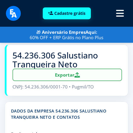
Cadastre grátis
🎁
Aniversário EmpresAqui:
60% OFF + ERP Grátis no Plano Plus
54.236.306 Salustiano
Tranqueira Neto
Exportar
CNPJ: 54.236.306/0001-70 • Pugmil/TO
DADOS DA EMPRESA 54.236.306 SALUSTIANO
TRANQUEIRA NETO E CONTATOS