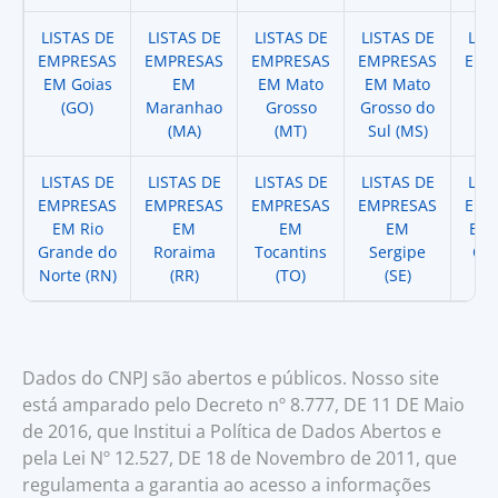
LISTAS DE
LISTAS DE
LISTAS DE
LISTAS DE
LIS
EMPRESAS
EMPRESAS
EMPRESAS
EMPRESAS
EMP
EM Goias
EM
EM Mato
EM Mato
EM
(GO)
Maranhao
Grosso
Grosso do
(
(MA)
(MT)
Sul (MS)
LISTAS DE
LISTAS DE
LISTAS DE
LISTAS DE
LIS
EMPRESAS
EMPRESAS
EMPRESAS
EMPRESAS
EMP
EM Rio
EM
EM
EM
EM 
Grande do
Roraima
Tocantins
Sergipe
Cat
Norte (RN)
(RR)
(TO)
(SE)
(
Dados do CNPJ são abertos e públicos. Nosso site
está amparado pelo Decreto nº 8.777, DE 11 DE Maio
de 2016, que Institui a Política de Dados Abertos e
pela Lei Nº 12.527, DE 18 de Novembro de 2011, que
regulamenta a garantia ao acesso a informações