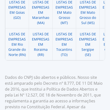
LISTAS DE
LISTAS DE
LISTAS DE
LISTAS DE
LIS
EMPRESAS
EMPRESAS
EMPRESAS
EMPRESAS
EMP
EM Goias
EM
EM Mato
EM Mato
EM
(GO)
Maranhao
Grosso
Grosso do
(
(MA)
(MT)
Sul (MS)
LISTAS DE
LISTAS DE
LISTAS DE
LISTAS DE
LIS
EMPRESAS
EMPRESAS
EMPRESAS
EMPRESAS
EMP
EM Rio
EM
EM
EM
EM 
Grande do
Roraima
Tocantins
Sergipe
Cat
Norte (RN)
(RR)
(TO)
(SE)
(
Dados do CNPJ são abertos e públicos. Nosso site
está amparado pelo Decreto nº 8.777, DE 11 DE Maio
de 2016, que Institui a Política de Dados Abertos e
pela Lei Nº 12.527, DE 18 de Novembro de 2011, que
regulamenta a garantia ao acesso a informações
previsto na Constituição Federal. Apesar da