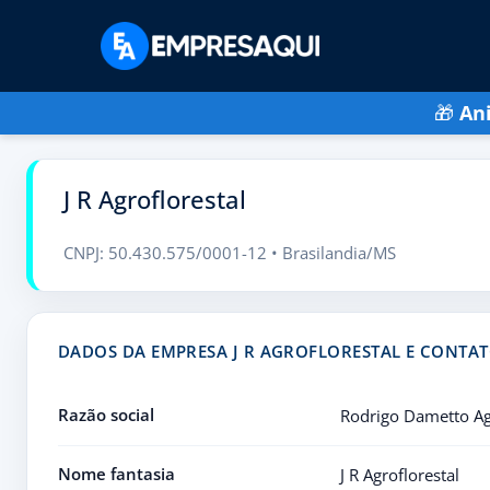
🎁
An
J R Agroflorestal
CNPJ: 50.430.575/0001-12 • Brasilandia/MS
DADOS DA EMPRESA J R AGROFLORESTAL E CONTA
Razão social
Rodrigo Dametto Agr
Nome fantasia
J R Agroflorestal