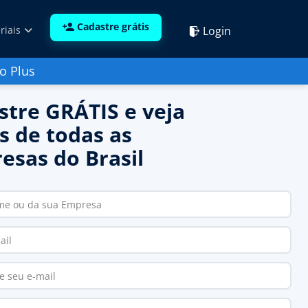
Cadastre grátis
Login
riais
o Plus
stre GRÁTIS e veja
s de todas as
esas do Brasil