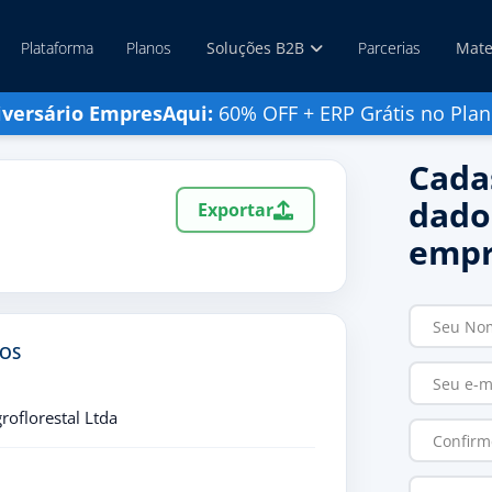
Plataforma
Planos
Soluções B2B
Parcerias
Mate
iversário EmpresAqui:
60% OFF + ERP Grátis no Plan
Cada
dado
Exportar
empr
TOS
oflorestal Ltda