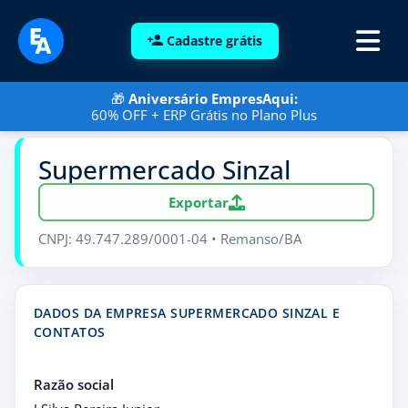
Cadastre grátis
🎁
Aniversário EmpresAqui:
60% OFF + ERP Grátis no Plano Plus
Supermercado Sinzal
Exportar
CNPJ: 49.747.289/0001-04 • Remanso/BA
DADOS DA EMPRESA SUPERMERCADO SINZAL E
CONTATOS
Razão social