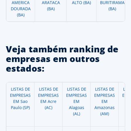
AMERICA
ARATACA
ALTO (BA)
BURITIRAMA
DOURADA
(BA)
(BA)
(BA)
Veja também ranking de
empresas em outros
estados:
LISTAS DE
LISTAS DE
LISTAS DE
LISTAS DE
LIS
EMPRESAS
EMPRESAS
EMPRESAS
EMPRESAS
EMP
EM Sao
EM Acre
EM
EM
Paulo (SP)
(AC)
Alagoas
Amazonas
A
(AL)
(AM)
(