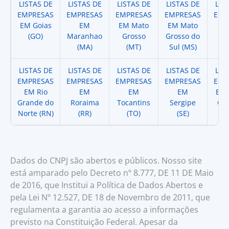
LISTAS DE
LISTAS DE
LISTAS DE
LISTAS DE
LIS
EMPRESAS
EMPRESAS
EMPRESAS
EMPRESAS
EMP
EM Goias
EM
EM Mato
EM Mato
EM
(GO)
Maranhao
Grosso
Grosso do
(
(MA)
(MT)
Sul (MS)
LISTAS DE
LISTAS DE
LISTAS DE
LISTAS DE
LIS
EMPRESAS
EMPRESAS
EMPRESAS
EMPRESAS
EMP
EM Rio
EM
EM
EM
EM 
Grande do
Roraima
Tocantins
Sergipe
Cat
Norte (RN)
(RR)
(TO)
(SE)
(
Dados do CNPJ são abertos e públicos. Nosso site
está amparado pelo Decreto nº 8.777, DE 11 DE Maio
de 2016, que Institui a Política de Dados Abertos e
pela Lei Nº 12.527, DE 18 de Novembro de 2011, que
regulamenta a garantia ao acesso a informações
previsto na Constituição Federal. Apesar da