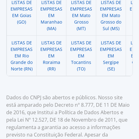
LISTAS DE
LISTAS DE
LISTAS DE
LISTAS DE
LIS
EMPRESAS
EMPRESAS
EMPRESAS
EMPRESAS
EMP
EM Goias
EM
EM Mato
EM Mato
EM
(GO)
Maranhao
Grosso
Grosso do
(
(MA)
(MT)
Sul (MS)
LISTAS DE
LISTAS DE
LISTAS DE
LISTAS DE
LIS
EMPRESAS
EMPRESAS
EMPRESAS
EMPRESAS
EMP
EM Rio
EM
EM
EM
EM 
Grande do
Roraima
Tocantins
Sergipe
Cat
Norte (RN)
(RR)
(TO)
(SE)
(
Dados do CNPJ são abertos e públicos. Nosso site
está amparado pelo Decreto nº 8.777, DE 11 DE Maio
de 2016, que Institui a Política de Dados Abertos e
pela Lei Nº 12.527, DE 18 de Novembro de 2011, que
regulamenta a garantia ao acesso a informações
previsto na Constituição Federal. Apesar da