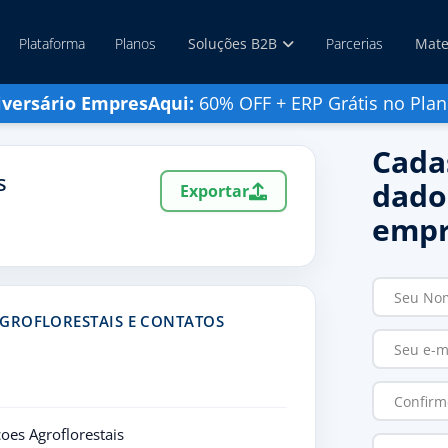
Plataforma
Planos
Soluções B2B
Parcerias
Mate
iversário EmpresAqui:
60% OFF + ERP Grátis no Plan
Cada
s
dado
Exportar
empr
GROFLORESTAIS E CONTATOS
coes Agroflorestais