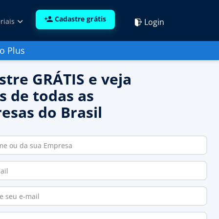
Cadastre grátis
Login
riais
o Plus
stre GRÁTIS e veja
s de todas as
esas do Brasil